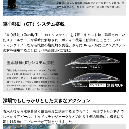
重心移動（GT）システム搭載
『重心移動（Gravity Transfer）システム』 を採用。キャスト時、磁着されてい
たスチールボールが瞬時に解放され、ボディー後端に移動することで、フロー
ティングミノーながら抜群の飛距離を実現。さらにDRモデルにはタングステン
素材を採用することにより飛距離UPに貢献。
深場でもしっかりとした大きなアクション
着水直後から水噛み良く最高深度に到達するまでも早く、深場でもただ巻きで
しっかりアピール。トゥイッチやジャークなどの釣り手側の動作にも機敏に反
応し対象魚にアプローチが可能となりました。