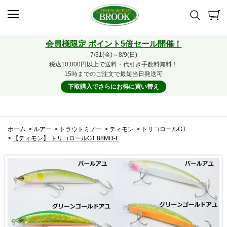
会員様限定 ポイント5倍セール開催！
7/31(金)～8/9(日)
税込10,000円以上で送料・代引き手数料無料！
15時までのご注文で最短当日発送可
下取購入でさらにお得に買い替え
ホーム
>
ルアー
>
トラウトミノー
>
ティモン
>
トリコロールGT
>
【ティモン】 トリコロールGT 88MD-F