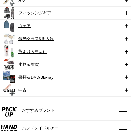
フィッシングギア
ウェア
偏光グラス&拡大鏡
熊よけ＆虫よけ
小物＆雑貨
書籍＆DVD/Blu-ray
中古
おすすめブランド
ハンドメイドルアー