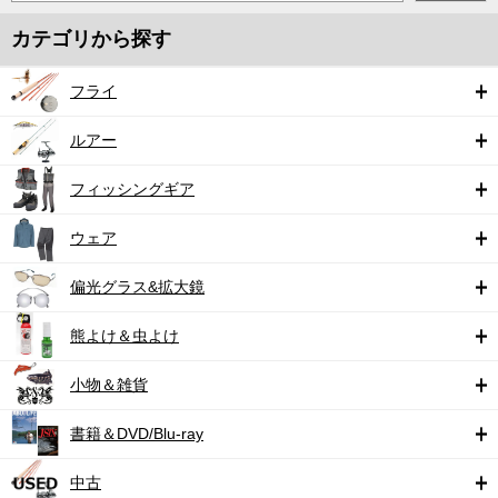
カテゴリから探す
フライ
ルアー
フィッシングギア
ウェア
偏光グラス&拡大鏡
熊よけ＆虫よけ
小物＆雑貨
書籍＆DVD/Blu-ray
中古