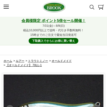
会員様限定 ポイント5倍セール開催！
7/31(金)～8/9(日)
税込10,000円以上で送料・代引き手数料無料！
15時までのご注文で最短当日発送可
下取購入でさらにお得に買い替え
ホーム
>
ルアー
>
トラウトミノー
>
オールドメイド
>
【オールドメイド】 70LL-1