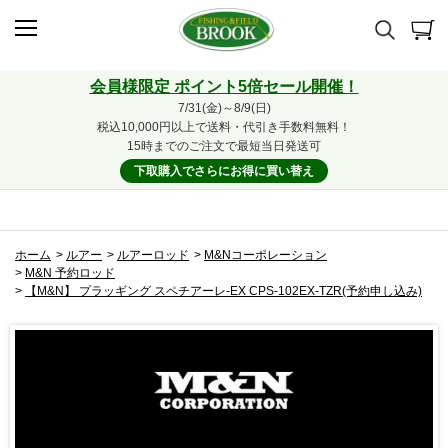
会員様限定 ポイント5倍セール開催！
7/31(金)～8/9(日)
税込10,000円以上で送料・代引き手数料無料！
15時までのご注文で最短当日発送可
下取購入でさらにお得に買い替え
ホーム
>
ルアー
>
ルアーロッド
>
M&Nコーポレーション
>
M&N 予約ロッド
>
【M&N】 プラッギング スペチアーレ-EX CPS-102EX-TZR(予約申し込み)