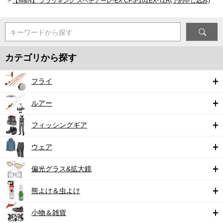
>
【M&N】 プラッギング スペチアーレ-EX CPS-102EX-TZR(予約申し込み)
キーワードから探す
カテゴリから探す
フライ
ルアー
フィッシングギア
ウェア
偏光グラス&拡大鏡
熊よけ＆虫よけ
小物＆雑貨