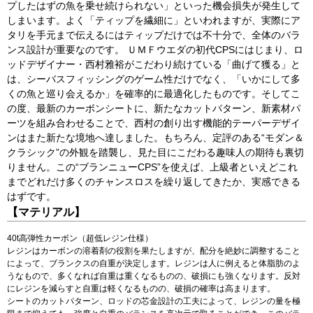
プしたはずの魚を乗せ続けられない」といった機会損失が発生して
しまいます。よく「ティップを繊細に」といわれますが、実際にア
タリを手元まで伝えるにはティップだけでは不十分で、全体のバラ
ンス設計が重要なのです。 ＵＭＦウエダの初代CPSにはじまり、ロ
ッドデザイナー・西村雅裕がこだわり続けている「曲げて獲る」と
は、シーバスフィッシングのゲーム性だけでなく、「いかにして多
くの魚と巡り会えるか」を確率的に最適化したものです。そしてこ
の度、最新のカーボンシートに、新たなカットパターン、新素材パ
ーツを組み合わせることで、西村の創り出す機能的テーパーデザイ
ンはまた新たな境地へ達しました。もちろん、定評のある“モダン＆
クラシック”の外観を踏襲し、見た目にこだわる趣味人の期待も裏切
りません。この“ブランニューCPS”を使えば、上級者といえどこれ
までどれだけ多くのチャンスロスを繰り返してきたか、実感できる
はずです。
【マテリアル】
40t高弾性カーボン（超低レジン仕様）
レジンはカーボンの溶着剤の役割を果たしますが、配分を絶妙に調整すること
によって、ブランクスの自重が決定します。レジンは人に例えると体脂肪のよ
うなもので、多くなれば自重は重くなるものの、破損にも強くなります。反対
にレジンを減らすと自重は軽くなるものの、破損の確率は高まります。
シートのカットパターン、ロッドの芯金設計の工夫によって、レジンの量を極