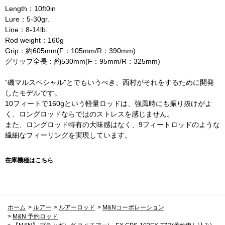
Length：10ft0in
Lure：5-30gr.
Line：8-14lb.
Rod weight：160g
Grip：約605mm(F：105mm/R：390mm)
グリップ全長：約530mm(F：95mm/R：325mm)
“磯マルスペシャル”とでもいうべき、西村がそれをするために開発
したモデルです。
10フィートで160gという軽量ロッドは、強風時にも振り抜けがよ
く、ロングロッドならではのストレスを感じません。
また、ロングロッド特有の大味感はなく、9フィートロッドのような
繊細なフィーリングを実現しています。
在庫機種はこちら
ホーム
>
ルアー
>
ルアーロッド
>
M&Nコーポレーション
>
M&N 予約ロッド