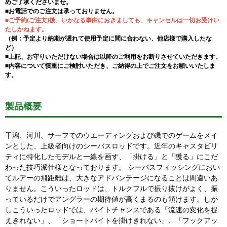
めご了承くださいませ。
■お電話でのご注文は承っておりません。
■ご予約(ご注文)後、いかなる事由におきましても、キャンセルは一切お受けい
たしかねます。
（例：予定より納期が遅れて使用予定に間に合わない、他店様で購入したな
ど）
■上記、お守りいただけない場合は以降のご利用をお断りさせていただきます。
■内容について慎重にご検討いただき、ご納得の上でご注文をお願いいたしま
す。
製品概要
干潟、河川、サーフでのウエーディングおよび磯でのゲームをメイ
ンとした、上級者向けのシーバスロッドです。近年のキャスタビリ
ティに特化したモデルと一線を画す、「掛ける」と「獲る」にこだ
わった技巧派仕様となっております。 シーバスフィッシングにおい
てルアーの飛距離は、大きなアドバンテージになることは間違いあ
りません。こういったロッドは、トルクフルで振り抜けがよく、振
っているだけでアングラーの期待値が高くまるのも頷けます。しか
しこういったロッドでは、バイトチャンスである「流速の変化を捉
えきれない」、「ショートバイトを掛けきれない」、「フックアッ