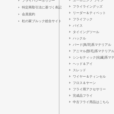
ユーロニンフ ライン
プライバシーポリシー
フライライングッズ
特定商取引法に基づく表記
リーダー＆ティペット
会員規約
フライフック
杜の家ブルック総合サイト
バイス
タイイングツール
ハックル
バード(鳥羽)系マテリアル
アニマル(獣毛)系マテリア
シンセティック(化繊)系マ
ヘッド＆アイ
スレッド
ワイヤー＆ティンセル
フロス＆ヤーン
フライ用アクセサリー
完成品フライ
中古フライ用品はこちら