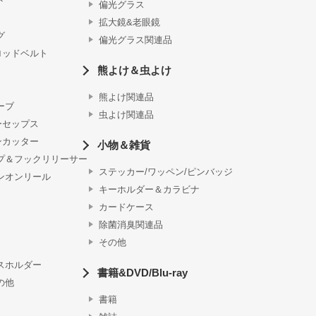
ト
偏光グラス
拡大鏡&老眼鏡
グ
偏光グラス関連品
ロッドベルト
熊よけ＆虫よけ
熊よけ関連品
ーブ
虫よけ関連品
ーセップス
ンカッター
小物＆雑貨
プ＆フックリリーサー
ステッカー/ワッペン/ピンバッジ
ンオンリール
キーホルダー＆カラビナ
カードケース
除菌消臭関連品
その他
スホルダー
書籍&DVD/Blu-ray
の他
書籍