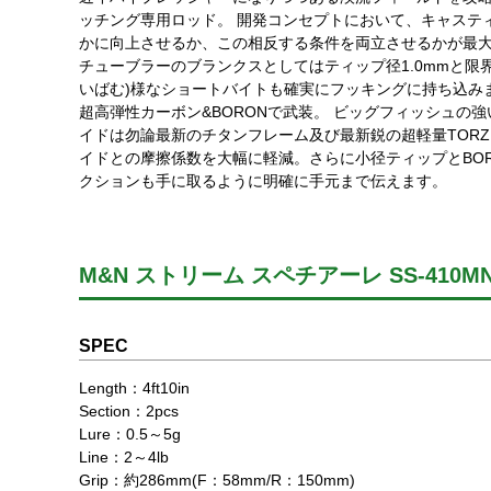
ッチング専用ロッド。 開発コンセプトにおいて、キャステ
かに向上させるか、この相反する条件を両立させるかが最大
チューブラーのブランクスとしてはティップ径1.0mmと限
いばむ)様なショートバイトも確実にフッキングに持ち込み
超高弾性カーボン&BORONで武装。 ビッグフィッシュの
イドは勿論最新のチタンフレーム及び最新鋭の超軽量TORZ
イドとの摩擦係数を大幅に軽減。さらに小径ティップとBO
クションも手に取るように明確に手元まで伝えます。
M&N ストリーム スペチアーレ SS-410MN
SPEC
Length：4ft10in
Section：2pcs
Lure：0.5～5g
Line：2～4lb
Grip：約286mm(F：58mm/R：150mm)