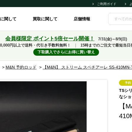
ご利用ガイド
に関して
買取に関して
店舗情報
会員様限定 ポイント5倍セール開催！
7/31(金)～8/9(日)
10,000円以上で送料・代引き手数料無料！
｜
15時までのご注文で最短当日
下取購入でさらにお得に買い替え
>
M&N 予約ロッド
>
【M&N】 ストリーム スペチアーレ SS-410MN-
TSシ
なショ
【M
41