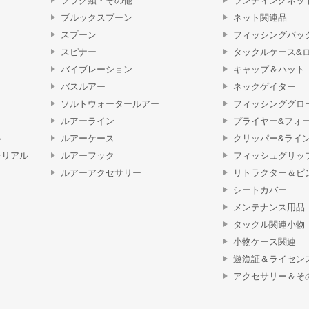
プラグ類・その他
ランディングネッ
ブルックスプーン
ネット関連品
スプーン
フィッシングバッ
スピナー
タックルケース&
バイブレーション
キャップ＆ハット
バスルアー
ネックゲイター
ソルトウォータールアー
フィッシンググロ
ルアーライン
プライヤー&フォ
ル
ルアーケース
クリッパー&ライ
テリアル
ルアーフック
フィッシュグリッ
ルアーアクセサリー
リトラクター＆ピ
シートカバー
メンテナンス用品
タックル関連小物
小物ケース関連
遊漁証＆ライセン
アクセサリー＆そ