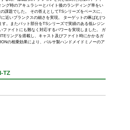
ィング時のアキュラシーとバイト後のランディング率をい
の課題でした。 その答えとしてTSシリーズをベースに、
界に近いブランクスの細さを実現。 ターゲットの啄ばむ(つ
ます。またバット部分をTSシリーズで実績のある低レジン
強いファイトにも難なく対応するパワーを実現しました。 ガ
ITEリングを搭載し、キャスト及びファイト時にかかるガ
RONの相乗効果により、バルサ製ハンドメイドミノーのア
-TZ