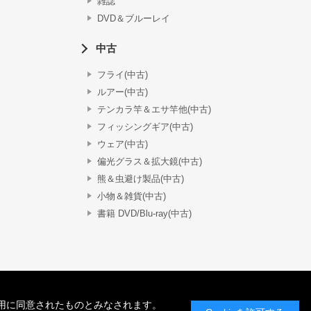
雑誌
DVD＆ブルーレイ
中古
フライ(中古)
ルアー(中古)
テンカラ竿＆エサ竿他(中古)
フィッシングギア(中古)
ウェア(中古)
偏光グラス＆拡大鏡(中古)
熊＆虫避け製品(中古)
小物＆雑貨(中古)
書籍 DVD/Blu-ray(中古)
の使用に同意されたものとみなされます。