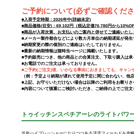
ご予約について(必ずご確認くださ
■入荷予定時期：2026年中(詳細未定)
■商品価格(目安)：69,102円（税込定価76,780円から1
■商品が入荷次第、お支払いのご案内と併せてご連絡いたし
■メーカー製作都合などにより数カ月単位の納期遅延が発生
■納期変更の際の個別のご連絡はいたしておりません。
■最新の納期情報は随時当ぺージに掲載いたします。
■予約販売につき、他の商品との合算注文、下取り購入は承
■お電話でのご注文は承っておりません。
■ご予約(ご注文)後、いかなる事由におきましても、キャ
（例：予定より納期が遅れて使用予定に間に合わない、他
■上記、お守りいただけない場合は以降のご利用をお断りさ
■内容について慎重にご検討いただき、ご納得の上でご注文
トゥイッチンスペチアーレのライトパワ
近年ハイプレッシャーになりつつある渓流フィールドを攻