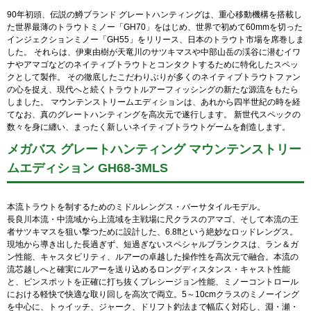
90年初頭、伝説の鱒ブランド グレートハンティングは、重心移動機構を搭載し
た世界最薄のトラウトミノー「GH70」をはじめ、世界で初めて60mmを切った
インジェクションミノー「GH55」をリリース、日本のトラウト市場を席巻しま
した。 それらは、伊東由樹が天竜川のサツキマスや中部山岳の渓谷に潜むイワ
ナやアマゴなどのネイティブトラウトとコンタクトするために特化したスペッ
クとして製作。 その徹底したこだわりぶりが多くのネイティブトラウトファン
の心を捉え、現代へと続くトラウトルアーフィッシングの新たな源流をもたら
しました。 マウンテンストリームエディションは、あれから四半世紀の時を経
てなお、真のグレートハンティングを高次元で遂行します。 新世代スペックの
数々を身に纏い、まったく新しいネイティブトラウトゲームを創造します。
メガバス グレートハンティング マウンテンストリー
ムエディション GH68-3MLS
本流トラウトを制するためのミドルレングス・バーサタイルモデル。
長良川本流・中流域から上流域を主戦場に尺クラスのアマゴ、そして本流の王
者サツキマスを狙い撃つために設計した、6.8ftという絶妙なロッドレングス。
現地から導き出した長過ぎず、短過ぎないスペシャルブランクスは、ラン＆ガ
ン性能、キャスタビリティ、ルアーの卓越した操作性を高次元で融合。本流の
流芯越しへと確実にルアーを送り込めるロングディスタンス・キャスト性能
と、ピンスポットを正確に打ち抜くプレシージョン性能、ミノーコントロール
における軽快で快適な取り回しを高次で両立。5～10cmクラスのミノーイング
を中心に、トゥイッチ、ジャーク、ドリフト釣法まで幅広く対応し、淵・瀬・