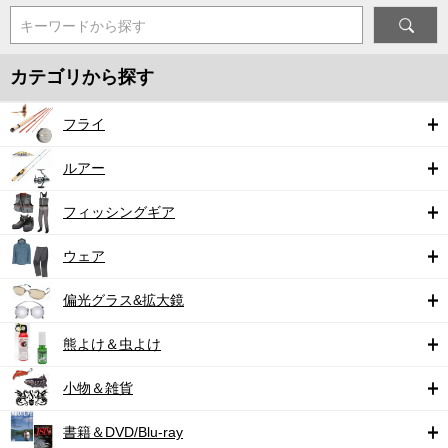
キーワードから探す
カテゴリから探す
フライ
ルアー
フィッシングギア
ウェア
偏光グラス&拡大鏡
熊よけ＆虫よけ
小物＆雑貨
書籍＆DVD/Blu-ray