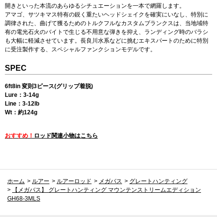
開きといった本流のあらゆるシチュエーションを一本で網羅します。
アマゴ、サツキマス特有の鋭く重たいヘッドシェイクを確実にいなし、特別に
調律された、曲げて獲るためのトルクフルなカスタムブランクスは、当地域特
有の電光石火のバイトで生じる不用意な弾きを抑え、ランディング時のバラシ
も大幅に軽減させています。長良川水系などに挑むエキスパートのために特別
に受注製作する、スペシャルファンクションモデルです。
SPEC
6ft8in 変則3ピース(グリップ着脱)
Lure：3-14g
Line：3-12lb
Wt：約124g
おすすめ！
ロッド関連小物はこちら
ホーム
>
ルアー
>
ルアーロッド
>
メガバス
>
グレートハンティング
>
【メガバス】 グレートハンティング マウンテンストリームエディション
GH68-3MLS