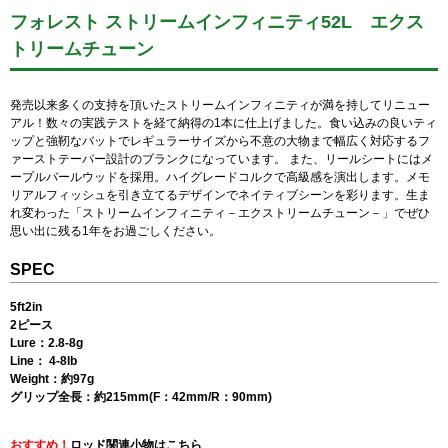
フォレスト ストリームインフィニティ52L エクス
トリームチューン
発売以来多くの支持を頂いたストリームインフィニティが満を持してリニュー
アル！数々の実践テストを経て納得の1本に仕上げました。食い込みの良いティ
ップと強靭なバットでレギュラーサイズから不意の大物まで幅広く対応するフ
ァーストテーパー設計のブランクになっています。 また、リールシートにはメ
ープルバールウッドを採用。ハイグレードコルクで高級感を演出します。メモ
リアルフィッシュを引き立てるデザインでネイティブシーンを彩ります。生ま
れ変わった「ストリームインフィニティ－エクストリームチューン－」でぜひ
思い出に残る1年をお過ごしください。
SPEC
5ft2in
2ピース
Lure：2.8-8g
Line： 4-8lb
Weight：約97g
グリップ全長：約215mm(F：42mm/R：90mm)
おすすめ！
ロッド関連小物はこちら