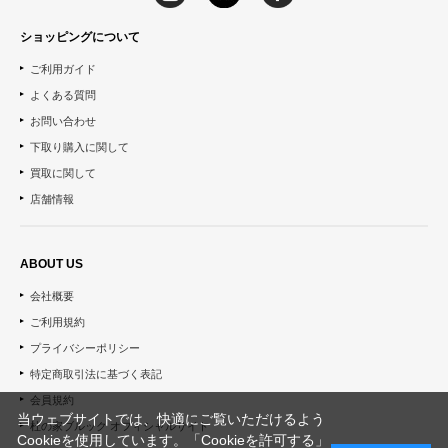
ショッピングについて
ご利用ガイド
よくある質問
お問い合わせ
下取り購入に関して
買取に関して
店舗情報
ABOUT US
会社概要
ご利用規約
プライバシーポリシー
特定商取引法に基づく表記
会員規約
当ウェブサイトでは、快適にご覧いただけるよう
杜の家ブルック オフィシャルサイト
Cookieを使用しています。「Cookieを許可する」