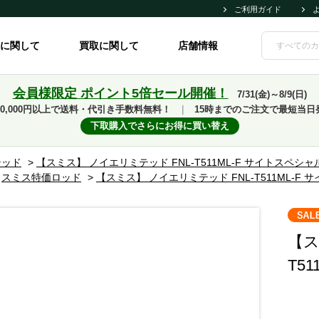
ご利用ガイド
に関して
買取に関して
店舗情報
会員様限定 ポイント5倍セール開催！
7/31(金)～8/9(日)
10,000円以上で送料・代引き手数料無料！
｜
15時までのご注文で最短当日
下取購入でさらにお得に買い替え
テッド
>
【スミス】 ノイエリミテッド FNL-T511ML-F サイトスペシャ
>
スミス特価ロッド
>
【スミス】 ノイエリミテッド FNL-T511ML-F
【ス
T5