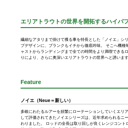
エリアトラウトの世界を開拓するハイパ
繊細なアタリまで掛けて獲る事を特長とした「ノイエ」シリ
プデザインに、ブランクもイチから徹底吟味。 そこへ機種
ャストからランディングまで全ての時間をより満喫できるロ
りにより、さらに奥深いエリアトラウトの世界へと誘いま
Feature
ノイエ（Neue＝新しい）
多岐にわたるルアーを頻繁にローテーションしていくエリア
して評価されてきたノイエシリーズは、近年求められるニ
わりました。 ロッドの全長は取り回しが良くレンジコントロー