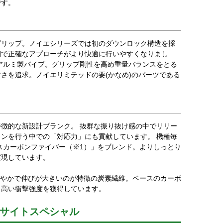
です。
グリップ。ノイエシリーズでは初のダウンロック構造を採
細で正確なアプローチがより快適に行いやすくなりまし
アルミ製パイプ。グリップ剛性を高め重量バランスをとる
さを追求。ノイエリミテッドの要(かなめ)のパーツである
徴的な新設計ブランク。 抜群な振り抜け感の中でリリー
ンを行う中での「対応力」にも貢献しています。 機種毎
ルファスカーボンファイバー（※1）」をブレンド。よりしっとり
実現しています。
なやかで伸びが大きいのが特徴の炭素繊維。ベースのカーボ
、高い衝撃強度を獲得しています。
-F サイトスペシャル