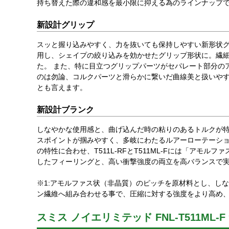
持ち替えた際の違和感を最小限に抑える為のラインナップ
新設計グリップ
スッと握り込みやすく、力を抜いても保持しやすい新形状
用し、シェイプの絞り込みを効かせたグリップ形状に。繊
た。 また、特に目立つグリップパーツがセパレート部分の
のは勿論、コルクパーツと滑らかに繋いだ曲線美と扱いやす
とも言えます。
新設計ブランク
しなやかな使用感と、曲げ込んだ時の粘りのあるトルクが特
スポイントが掴みやすく、多岐にわたるルアーローテーショ
の特性に合わせ、T511L-RFとT511ML-Fには「アモ
したフィーリングと、高い衝撃強度の両立を高バランスで
※1:アモルファス状（非晶質）のピッチを原材料とし、し
ン繊維へ組み合わせる事で、圧縮に対する強度をより高め
スミス ノイエリミテッド FNL-T511ML