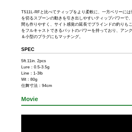
T511L-RFと比べてティップをより柔軟に、一方ベリーに
を切るスプーンの動きを引き出しやすいティップパワーで
間も作りやすく、サイト感覚の延長でブラインドの釣りもこ
をフルキャストできるバットのパワーを持っており、アン
＆小型のプラグにもマッチング。
SPEC
5ft.11in. 2pcs
Lure：0.5-3.5g
Line：1-3lb
Wt：80g
仕舞寸法：94cm
Movie