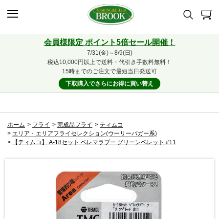
会員様限定 ポイント5倍セール開催！
7/31(金)～8/9(日)
税込10,000円以上で送料・代引き手数料無料！
15時までのご注文で最短当日発送可
下取購入でさらにお得に買い替え
ホーム
>
フライ
>
完成品フライ
>
ティムコ
>
エリア・エリアフライセレクション(ウーリーバガー系)
>
【ティムコ】 A-18セット ペレマラブー グリーンペレット #11