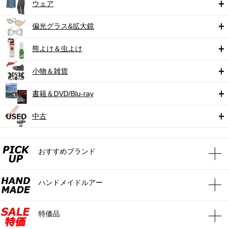
ウェア
偏光グラス&拡大鏡
熊よけ＆虫よけ
小物＆雑貨
書籍＆DVD/Blu-ray
中古
おすすめブランド
ハンドメイドルアー
特価品