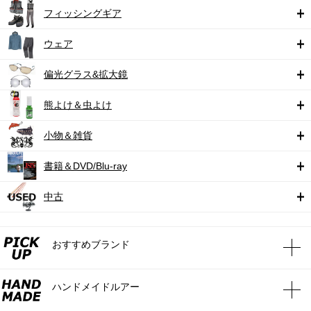
フィッシングギア
ウェア
偏光グラス&拡大鏡
熊よけ＆虫よけ
小物＆雑貨
書籍＆DVD/Blu-ray
中古
おすすめブランド
ハンドメイドルアー