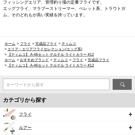
フィッシングエリア、管理釣り場の定番フライです。
エッグフライ、マラブーストリーマー、ペレット系、トラウトガ
ム、そのどれもが高い実績を誇っています。
ホーム
>
フライ
>
完成品フライ
>
ティムコ
>
エリア・エリアフライセレクション(エッグ系)
>
【ティムコ】 A-46セット テルテル ライトカラー #12
ホーム
>
おすすめブランド
>
ティムコ
>
フライ
>
完成品フライ
>
【ティムコ】 A-46セット テルテル ライトカラー #12
キーワードから探す
カテゴリから探す
フライ
ルアー