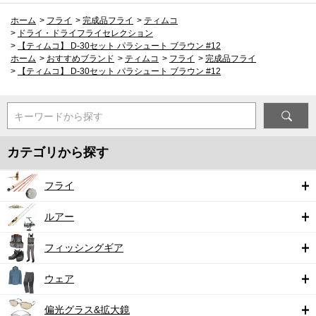
ホーム
>
フライ
>
完成品フライ
>
ティムコ
>
ドライ・ドライフライセレクション
>
【ティムコ】 D-30セット パラシュート ブラウン #12
ホーム
>
おすすめブランド
>
ティムコ
>
フライ
>
完成品フライ
>
【ティムコ】 D-30セット パラシュート ブラウン #12
キーワードから探す
カテゴリから探す
フライ
ルアー
フィッシングギア
ウェア
偏光グラス&拡大鏡