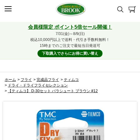
会員様限定 ポイント5倍セール開催！
7/31(金)～8/9(日)
税込10,000円以上で送料・代引き手数料無料！
15時までのご注文で最短当日発送可
下取購入でさらにお得に買い替え
ホーム
>
フライ
>
完成品フライ
>
ティムコ
>
ドライ・ドライフライセレクション
>
【ティムコ】 D-30セット パラシュート ブラウン #12