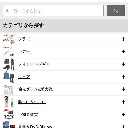
キーワードから探す
カテゴリから探す
フライ
ルアー
フィッシングギア
ウェア
偏光グラス&拡大鏡
熊よけ＆虫よけ
小物＆雑貨
書籍＆DVD/Blu-ray