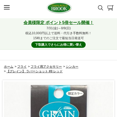
会員様限定 ポイント5倍セール開催！
7/31(金)～8/9(日)
税込10,000円以上で送料・代引き手数料無料！
15時までのご注文で最短当日発送可
下取購入でさらにお得に買い替え
ホーム
>
フライ
>
フライ用アクセサリー
>
シンカー
>
【グレイン】 ラバーショット #8 レッド