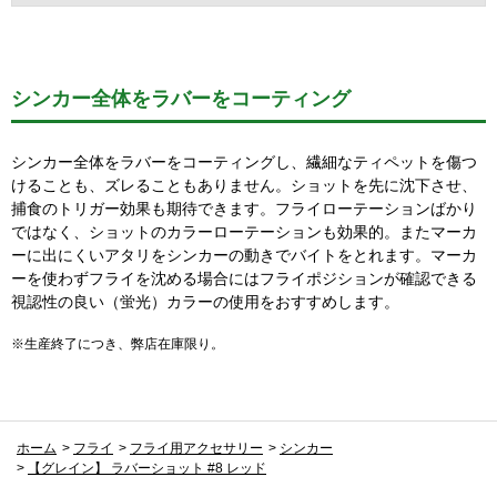
シンカー全体をラバーをコーティング
シンカー全体をラバーをコーティングし、繊細なティペットを傷つ
けることも、ズレることもありません。ショットを先に沈下させ、
捕食のトリガー効果も期待できます。フライローテーションばかり
ではなく、ショットのカラーローテーションも効果的。またマーカ
ーに出にくいアタリをシンカーの動きでバイトをとれます。マーカ
ーを使わずフライを沈める場合にはフライポジションが確認できる
視認性の良い（蛍光）カラーの使用をおすすめします。
※生産終了につき、弊店在庫限り。
ホーム
>
フライ
>
フライ用アクセサリー
>
シンカー
>
【グレイン】 ラバーショット #8 レッド