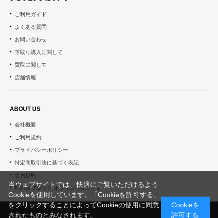
ご利用ガイド
よくある質問
お問い合わせ
下取り購入に関して
買取に関して
店舗情報
ABOUT US
会社概要
ご利用規約
プライバシーポリシー
特定商取引法に基づく表記
会員規約
当ウェブサイトでは、快適にご覧いただけるよう
杜の家ブルック オフィシャルサイト
Cookieを使用しています。「Cookieを許可する」
をクリックすることによってCookieの使用に同意
Cookieを
されたものとみなされます。
許可する