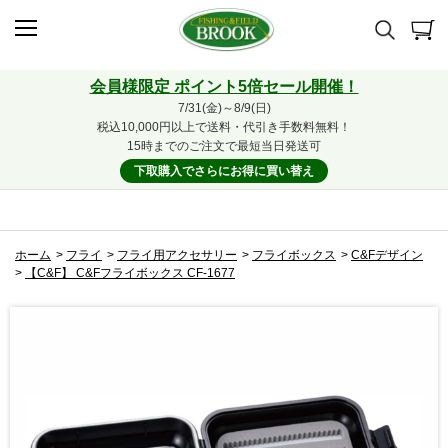
会員様限定 ポイント5倍セール開催！
7/31(金)～8/9(日)
税込10,000円以上で送料・代引き手数料無料！
15時までのご注文で最短当日発送可
下取購入でさらにお得に買い替え
ホーム
>
フライ
>
フライ用アクセサリー
>
フライボックス
>
C&Fデザイン
>
【C&F】 C&Fフライボックス CF-1677