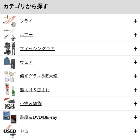
カテゴリから探す
フライ
ルアー
フィッシングギア
ウェア
偏光グラス&拡大鏡
熊よけ＆虫よけ
小物＆雑貨
書籍＆DVD/Blu-ray
中古