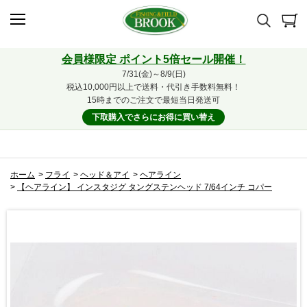
会員様限定 ポイント5倍セール開催！
7/31(金)～8/9(日)
税込10,000円以上で送料・代引き手数料無料！
15時までのご注文で最短当日発送可
下取購入でさらにお得に買い替え
ホーム
>
フライ
>
ヘッド＆アイ
>
ヘアライン
>
【ヘアライン】 インスタジグ タングステンヘッド 7/64インチ コパー