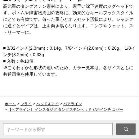
高比重のタングステン素材により、素早い沈下速度のジグヘッドで
す。ボトムや障害物周囲の攻略に。効果的なキールフックスタイル
にとても有効です。偏った重心とオフセット形状により、シャンク
に通すとゲイプは、上を向き易くなります。ニンフやウェット、ス
トリーマーに。
■ 3/32インチ(2.3mm)：0.14g、7/64インチ(2.8mm)：0.20g、 1/8イ
ンチ(3.2mm)：0.33g
■ 入数：各10個
※ごくわずかな形状の違いのため、カラー見本は、各サイズともに
共通画像を使用しています。
ホーム
>
フライ
>
ヘッド＆アイ
>
ヘアライン
>
【ヘアライン】 インスタジグ タングステンヘッド 7/64インチ コパー
キーワードから探す