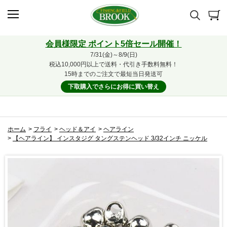
会員様限定 ポイント5倍セール開催！
7/31(金)～8/9(日)
税込10,000円以上で送料・代引き手数料無料！
15時までのご注文で最短当日発送可
下取購入でさらにお得に買い替え
ホーム
>
フライ
>
ヘッド＆アイ
>
ヘアライン
>
【ヘアライン】 インスタジグ タングステンヘッド 3/32インチ ニッケル