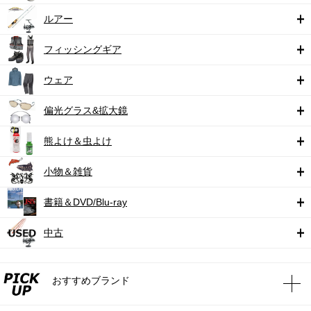
ルアー
フィッシングギア
ウェア
偏光グラス&拡大鏡
熊よけ＆虫よけ
小物＆雑貨
書籍＆DVD/Blu-ray
中古
おすすめブランド