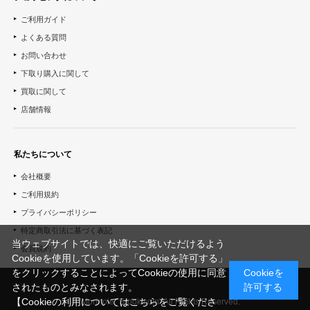
ご利用ガイド
よくある質問
お問い合わせ
下取り購入に関して
買取に関して
店舗情報
私たちについて
会社概要
ご利用規約
プライバシーポリシー
特定商取引法に基づく表記
当ウェブサイトでは、快適にご覧いただけるよう
会員規約
Cookieを使用しています。「Cookieを許可する」
をクリックすることによってCookieの使用に同意
Cookieを
されたものとみなされます。
許可する
【Cookieの利用についてはこちらをご覧くださ
© "Morinoie_Brook.com" All Rights Reserved.