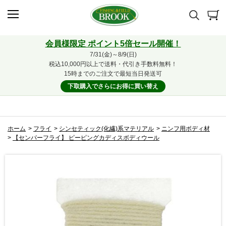
会員様限定 ポイント5倍セール開催！
7/31(金)～8/9(日)
税込10,000円以上で送料・代引き手数料無料！
15時までのご注文で最短当日発送可
下取購入でさらにお得に買い替え
ホーム
>
フライ
>
シンセティック(化繊)系マテリアル
>
ニンフ用ボディ材
>
【センパーフライ】 ピーピングカディスボディウール