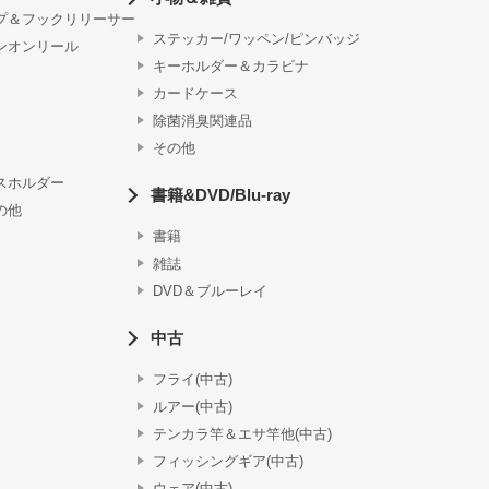
プ＆フックリリーサー
ステッカー/ワッペン/ピンバッジ
ンオンリール
キーホルダー＆カラビナ
カードケース
除菌消臭関連品
その他
スホルダー
書籍&DVD/Blu-ray
の他
書籍
雑誌
DVD＆ブルーレイ
中古
フライ(中古)
ルアー(中古)
テンカラ竿＆エサ竿他(中古)
フィッシングギア(中古)
ウェア(中古)