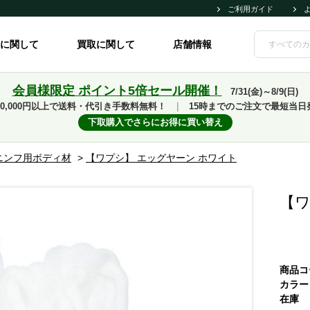
ご利用ガイド
に関して
買取に関して
店舗情報
会員様限定 ポイント5倍セール開催！
7/31(金)～8/9(日)
10,000円以上で送料・代引き手数料無料！
｜
15時までのご注文で最短当日
下取購入でさらにお得に買い替え
ニンフ用ボディ材
>
【ワプシ】 エッグヤーン ホワイト
【ワ
商品コ
カラー
在庫