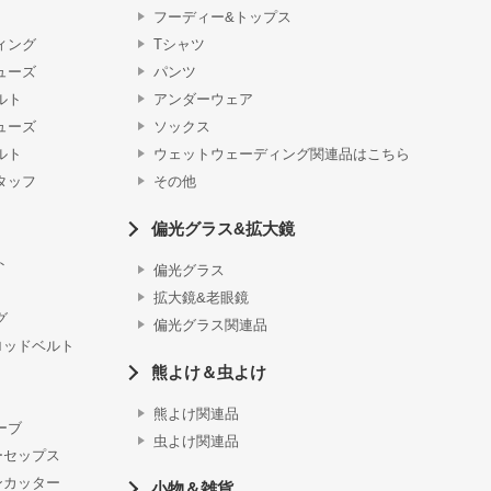
フーディー&トップス
ィング
Tシャツ
ューズ
パンツ
ルト
アンダーウェア
ューズ
ソックス
ルト
ウェットウェーディング関連品はこちら
タッフ
その他
偏光グラス&拡大鏡
ト
偏光グラス
拡大鏡&老眼鏡
グ
偏光グラス関連品
ロッドベルト
熊よけ＆虫よけ
熊よけ関連品
ーブ
虫よけ関連品
ーセップス
ンカッター
小物＆雑貨