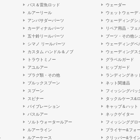
バス＆雷魚ロッド
ウェーダー
ルアーリール
ウェットウェーデ
アンバサダーパーツ
ウェーディングシ
カーディナルパーツ
リペア用品・フェ
五十鈴リールパーツ
ブーツ・その他シ
シマノ リールパーツ
ウェーディングベ
カスタム ハンドル＆ノブ
ウェーディングス
トラウトミノー
グラベルガード
アユルアー
ヒップガード
プラグ類・その他
ランディングネッ
ブルックスプーン
ネット関連品
スプーン
フィッシングバッ
スピナー
タックルケース&
バイブレーション
キャップ＆ハット
バスルアー
ネックゲイター
ソルトウォータールアー
フィッシンググロ
ルアーライン
プライヤー&フォ
ル
ルアーケース
クリッパー&ライ