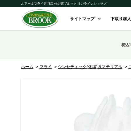
ルアー＆フライ専門店 杜の家ブルック オンラインショップ
サイトマップ
下取り購入
税込
ホーム
>
フライ
>
シンセティック(化繊)系マテリアル
>