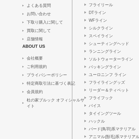
フライリール
よくある質問
DTライン
お問い合わせ
WFライン
下取り購入に関して
シルクライン
買取に関して
スペイライン
店舗情報
シューティングヘッド
ABOUT US
ランニングライン
会社概要
ソルトウォーターライン
ご利用規約
バッキングライン
ユーロニンフ ライン
プライバシーポリシー
フライライングッズ
特定商取引法に基づく表記
リーダー＆ティペット
会員規約
フライフック
杜の家ブルック オフィシャルサ
バイス
イト
タイイングツール
ハックル
バード(鳥羽)系マテリアル
アニマル(獣毛)系マテリア