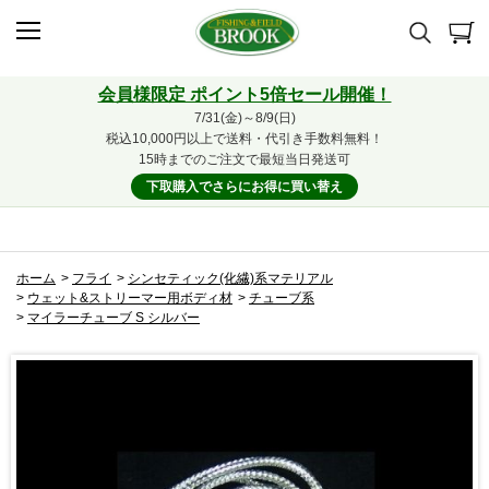
会員様限定 ポイント5倍セール開催！
7/31(金)～8/9(日)
税込10,000円以上で送料・代引き手数料無料！
15時までのご注文で最短当日発送可
下取購入でさらにお得に買い替え
ホーム
>
フライ
>
シンセティック(化繊)系マテリアル
>
ウェット&ストリーマー用ボディ材
>
チューブ系
>
マイラーチューブ S シルバー