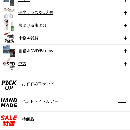
偏光グラス&拡大鏡
熊よけ＆虫よけ
小物＆雑貨
書籍＆DVD/Blu-ray
中古
おすすめブランド
ハンドメイドルアー
特価品