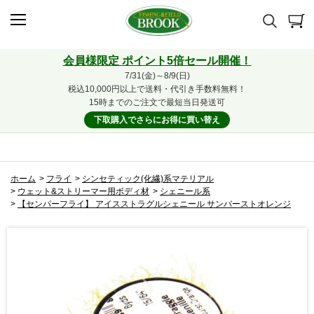
会員様限定 ポイント5倍セール開催！
7/31(金)～8/9(日)
税込10,000円以上で送料・代引き手数料無料！
15時までのご注文で最短当日発送可
下取購入でさらにお得に買い替え
ホーム
>
フライ
>
シンセティック(化繊)系マテリアル
>
ウェット&ストリーマー用ボディ材
>
シェニール系
>
【センパーフライ】 アイスストラグルシェニール サンバーストオレンジ