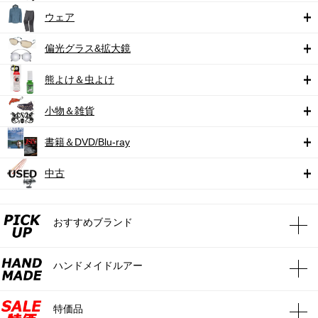
ウェア
偏光グラス&拡大鏡
熊よけ＆虫よけ
小物＆雑貨
書籍＆DVD/Blu-ray
中古
おすすめブランド
ハンドメイドルアー
特価品