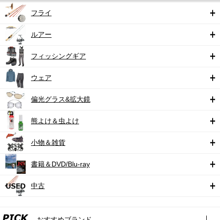
フライ
ルアー
フィッシングギア
ウェア
偏光グラス&拡大鏡
熊よけ＆虫よけ
小物＆雑貨
書籍＆DVD/Blu-ray
中古
おすすめブランド