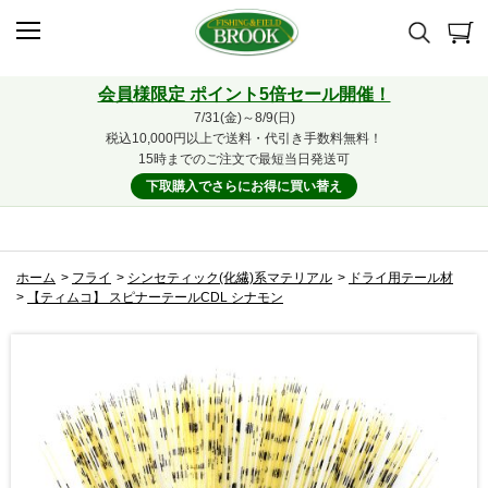
会員様限定 ポイント5倍セール開催！
7/31(金)～8/9(日)
税込10,000円以上で送料・代引き手数料無料！
15時までのご注文で最短当日発送可
下取購入でさらにお得に買い替え
ホーム
>
フライ
>
シンセティック(化繊)系マテリアル
>
ドライ用テール材
>
【ティムコ】 スピナーテールCDL シナモン