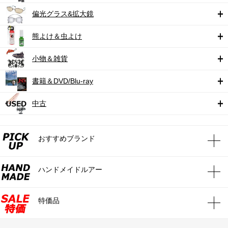
偏光グラス&拡大鏡
熊よけ＆虫よけ
小物＆雑貨
書籍＆DVD/Blu-ray
中古
おすすめブランド
ハンドメイドルアー
特価品