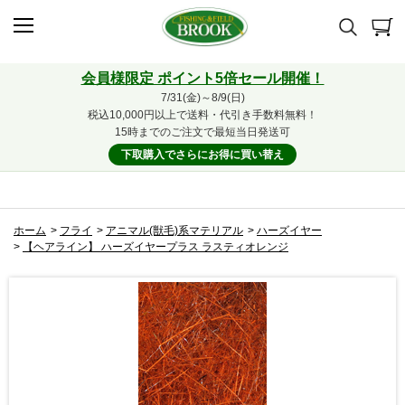
会員様限定 ポイント5倍セール開催！
7/31(金)～8/9(日)
税込10,000円以上で送料・代引き手数料無料！
15時までのご注文で最短当日発送可
下取購入でさらにお得に買い替え
ホーム
>
フライ
>
アニマル(獣毛)系マテリアル
>
ハーズイヤー
>
【ヘアライン】 ハーズイヤープラス ラスティオレンジ