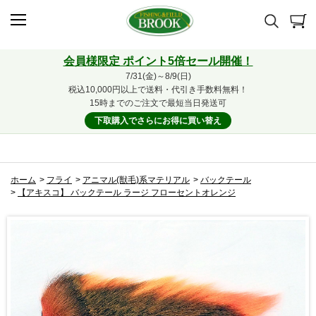
会員様限定 ポイント5倍セール開催！
7/31(金)～8/9(日)
税込10,000円以上で送料・代引き手数料無料！
15時までのご注文で最短当日発送可
下取購入でさらにお得に買い替え
ホーム
>
フライ
>
アニマル(獣毛)系マテリアル
>
バックテール
>
【アキスコ】 バックテール ラージ フローセントオレンジ