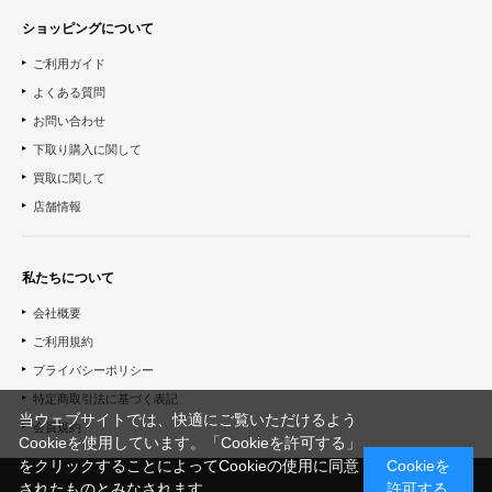
ショッピングについて
ご利用ガイド
よくある質問
お問い合わせ
下取り購入に関して
買取に関して
店舗情報
私たちについて
会社概要
ご利用規約
プライバシーポリシー
特定商取引法に基づく表記
当ウェブサイトでは、快適にご覧いただけるよう
会員規約
Cookieを使用しています。「Cookieを許可する」
をクリックすることによってCookieの使用に同意
Cookieを
されたものとみなされます。
許可する