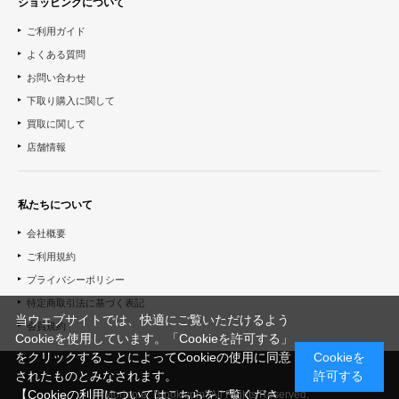
ショッピングについて
ご利用ガイド
よくある質問
お問い合わせ
下取り購入に関して
買取に関して
店舗情報
私たちについて
会社概要
ご利用規約
プライバシーポリシー
特定商取引法に基づく表記
当ウェブサイトでは、快適にご覧いただけるよう
会員規約
Cookieを使用しています。「Cookieを許可する」
をクリックすることによってCookieの使用に同意
Cookieを
されたものとみなされます。
許可する
【Cookieの利用についてはこちらをご覧くださ
© "Morinoie_Brook.com" All Rights Reserved.