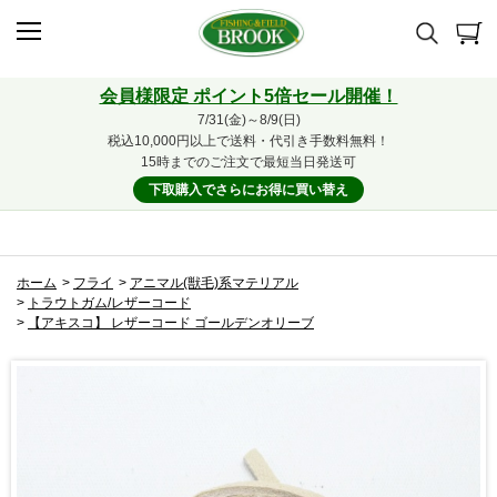
会員様限定 ポイント5倍セール開催！
7/31(金)～8/9(日)
税込10,000円以上で送料・代引き手数料無料！
15時までのご注文で最短当日発送可
下取購入でさらにお得に買い替え
ホーム
>
フライ
>
アニマル(獣毛)系マテリアル
>
トラウトガム/レザーコード
>
【アキスコ】 レザーコード ゴールデンオリーブ