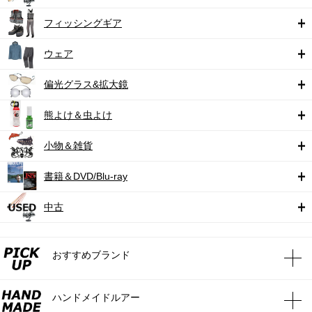
フィッシングギア
ウェア
偏光グラス&拡大鏡
熊よけ＆虫よけ
小物＆雑貨
書籍＆DVD/Blu-ray
中古
おすすめブランド
ハンドメイドルアー