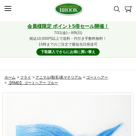
会員様限定 ポイント5倍セール開催！
7/31(金)～8/9(日)
税込10,000円以上で送料・代引き手数料無料！
15時までのご注文で最短当日発送可
下取購入でさらにお得に買い替え
ホーム
>
フライ
>
アニマル(獣毛)系マテリアル
>
ゴートヘアー
>
【RMD】 ゴートヘアー ブルー