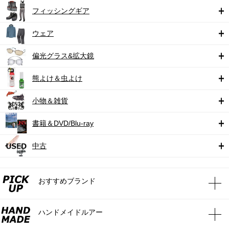
フィッシングギア
ウェア
偏光グラス&拡大鏡
熊よけ＆虫よけ
小物＆雑貨
書籍＆DVD/Blu-ray
中古
おすすめブランド
ハンドメイドルアー