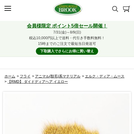
会員様限定 ポイント5倍セール開催！
7/31(金)～8/9(日)
税込10,000円以上で送料・代引き手数料無料！
15時までのご注文で最短当日発送可
下取購入でさらにお得に買い替え
ホーム
>
フライ
>
アニマル(獣毛)系マテリアル
>
エルク・ディア・ムース
>
【RMD】 ダイドディアヘア イエロー