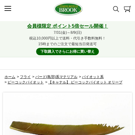
会員様限定 ポイント5倍セール開催！
7/31(金)～8/9(日)
税込10,000円以上で送料・代引き手数料無料！
15時までのご注文で最短当日発送可
下取購入でさらにお得に買い替え
ホーム
>
フライ
>
バード(鳥羽)系マテリアル
>
バイオット系
>
ピーコックバイオット
>
【キャナル】 ピーコックバイオット オリーブ