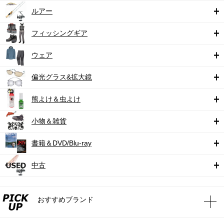
ルアー
フィッシングギア
ウェア
偏光グラス&拡大鏡
熊よけ＆虫よけ
小物＆雑貨
書籍＆DVD/Blu-ray
中古
おすすめブランド