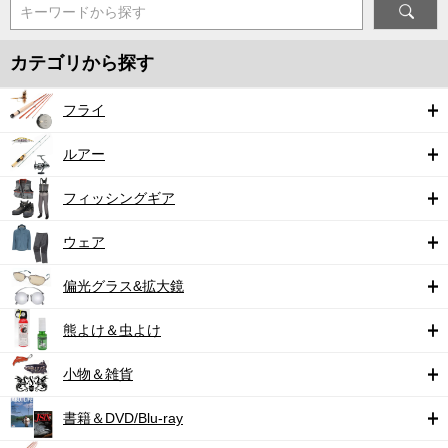
キーワードから探す
カテゴリから探す
フライ
ルアー
フィッシングギア
ウェア
偏光グラス&拡大鏡
熊よけ＆虫よけ
小物＆雑貨
書籍＆DVD/Blu-ray