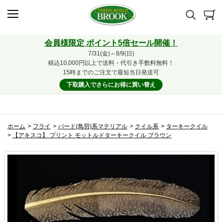
会員様限定 ポイント5倍セール開催！
7/31(金)～8/9(日)
税込10,000円以上で送料・代引き手数料無料！
15時までのご注文で最短当日発送可
下取購入でさらにお得に買い替え
ホーム
>
フライ
>
バード(鳥羽)系マテリアル
>
クイル系
>
ターキークイル
>
【アキスコ】 プリント モットルドターキークイル ブラウン