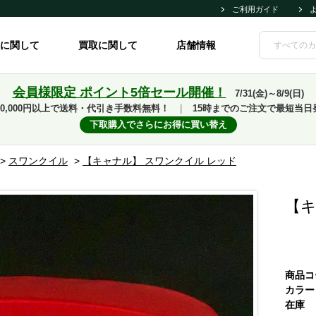
ご利用ガイド
に関して
買取に関して
店舗情報
会員様限定 ポイント5倍セール開催！
7/31(金)～8/9(日)
10,000円以上で送料・代引き手数料無料！
｜
15時までのご注文で最短当日
下取購入でさらにお得に買い替え
>
スワンクイル
>
【キャナル】 スワンクイル レッド
【キ
商品コ
カラー
在庫