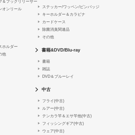
プ＆フックリリーサー
ステッカー/ワッペン/ピンバッジ
ンオンリール
キーホルダー＆カラビナ
カードケース
除菌消臭関連品
その他
スホルダー
書籍&DVD/Blu-ray
の他
書籍
雑誌
DVD＆ブルーレイ
中古
フライ(中古)
ルアー(中古)
テンカラ竿＆エサ竿他(中古)
フィッシングギア(中古)
ウェア(中古)