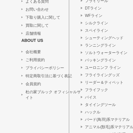
フライリール
よくある質問
DTライン
お問い合わせ
WFライン
下取り購入に関して
シルクライン
買取に関して
スペイライン
店舗情報
シューティングヘッド
ABOUT US
ランニングライン
会社概要
ソルトウォーターライン
ご利用規約
バッキングライン
ユーロニンフ ライン
プライバシーポリシー
フライライングッズ
特定商取引法に基づく表記
リーダー＆ティペット
会員規約
フライフック
杜の家ブルック オフィシャルサ
バイス
イト
タイイングツール
ハックル
バード(鳥羽)系マテリアル
アニマル(獣毛)系マテリア