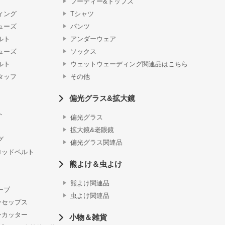
フーディー&トップス
ィング
Tシャツ
ューズ
パンツ
ルト
アンダーウェア
ューズ
ソックス
ルト
ウェットウェーディング関連品はこちら
タッフ
その他
偏光グラス&拡大鏡
ト
偏光グラス
拡大鏡&老眼鏡
グ
偏光グラス関連品
ロッドベルト
熊よけ＆虫よけ
熊よけ関連品
ーブ
虫よけ関連品
ーセップス
ンカッター
小物＆雑貨