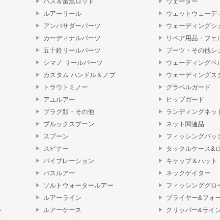
バス＆雷魚ロッド
ウェーダー
ルアーリール
ウェットウェーデ
アンバサダーパーツ
ウェーディングシ
カーディナルパーツ
リペア用品・フェ
五十鈴リールパーツ
ブーツ・その他シ
シマノ リールパーツ
ウェーディングベ
カスタム ハンドル＆ノブ
ウェーディングス
トラウトミノー
グラベルガード
アユルアー
ヒップガード
プラグ類・その他
ランディングネッ
ブルックスプーン
ネット関連品
スプーン
フィッシングバッ
スピナー
タックルケース&
バイブレーション
キャップ＆ハット
バスルアー
ネックゲイター
ソルトウォータールアー
フィッシンググロ
ルアーライン
プライヤー&フォ
ル
ルアーケース
クリッパー&ライ