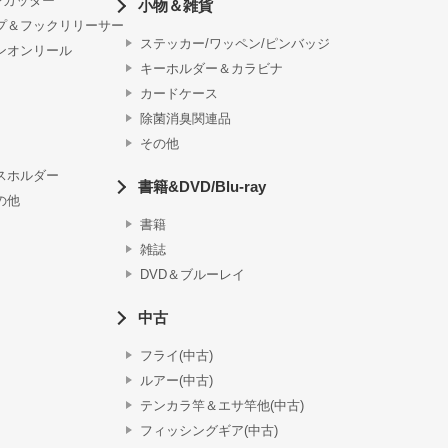
ンカッター
小物＆雑貨
プ＆フックリリーサー
ステッカー/ワッペン/ピンバッジ
ンオンリール
キーホルダー＆カラビナ
カードケース
除菌消臭関連品
その他
スホルダー
書籍&DVD/Blu-ray
の他
書籍
雑誌
DVD＆ブルーレイ
中古
フライ(中古)
ルアー(中古)
テンカラ竿＆エサ竿他(中古)
フィッシングギア(中古)