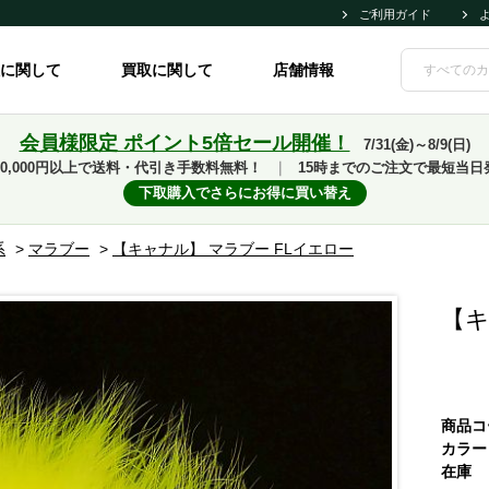
ご利用ガイド
に関して
買取に関して
店舗情報
会員様限定 ポイント5倍セール開催！
7/31(金)～8/9(日)
10,000円以上で送料・代引き手数料無料！
｜
15時までのご注文で最短当日
下取購入でさらにお得に買い替え
系
>
マラブー
>
【キャナル】 マラブー FLイエロー
【キ
商品コ
カラー
在庫