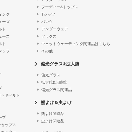
フーディー&トップス
ィング
Tシャツ
ューズ
パンツ
ルト
アンダーウェア
ューズ
ソックス
ルト
ウェットウェーディング関連品はこちら
タッフ
その他
偏光グラス&拡大鏡
ト
偏光グラス
拡大鏡&老眼鏡
グ
偏光グラス関連品
ロッドベルト
熊よけ＆虫よけ
熊よけ関連品
ーブ
虫よけ関連品
ーセップス