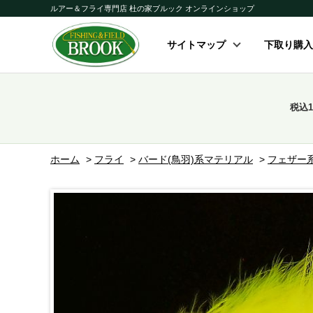
ルアー＆フライ専門店 杜の家ブルック オンラインショップ
サイトマップ
下取り購入
税込
ホーム
>
フライ
>
バード(鳥羽)系マテリアル
>
フェザー