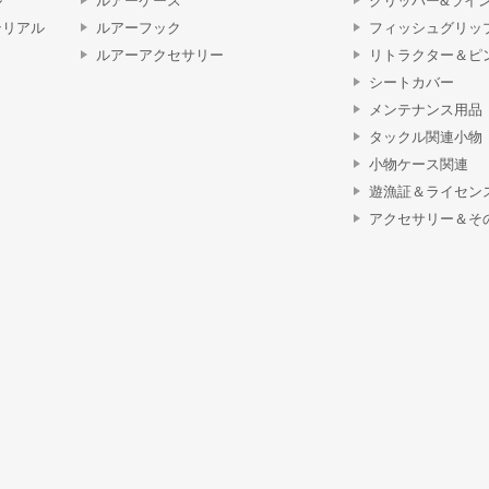
ル
ルアーケース
クリッパー&ライ
テリアル
ルアーフック
フィッシュグリッ
ルアーアクセサリー
リトラクター＆ピ
シートカバー
メンテナンス用品
タックル関連小物
小物ケース関連
遊漁証＆ライセン
アクセサリー＆そ