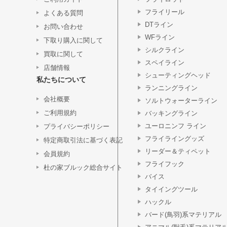
フライリール
よくある質問
DTライン
お問い合わせ
WFライン
下取り購入に関して
シルクライン
買取に関して
スペイライン
店舗情報
シューティングヘッド
私たちについて
ランニングライン
会社概要
ソルトウォーターライン
ご利用規約
バッキングライン
ユーロニンフ ライン
プライバシーポリシー
フライライングッズ
特定商取引法に基づく表記
リーダー＆ティペット
会員規約
フライフック
杜の家ブルック総合サイト
バイス
タイイングツール
ハックル
バード(鳥羽)系マテリアル