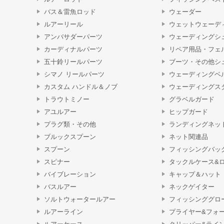
バス＆雷魚ロッド
ウェーダー
ルアーリール
ウェットウェーデ
アンバサダーパーツ
ウェーディングシ
カーディナルパーツ
リペア用品・フェ
五十鈴リールパーツ
ブーツ・その他シ
シマノ リールパーツ
ウェーディングベ
カスタム ハンドル＆ノブ
ウェーディングス
トラウトミノー
グラベルガード
アユルアー
ヒップガード
プラグ類・その他
ランディングネッ
ブルックスプーン
ネット関連品
スプーン
フィッシングバッ
スピナー
タックルケース&
バイブレーション
キャップ＆ハット
バスルアー
ネックゲイター
ソルトウォータールアー
フィッシンググロ
ルアーライン
プライヤー&フォ