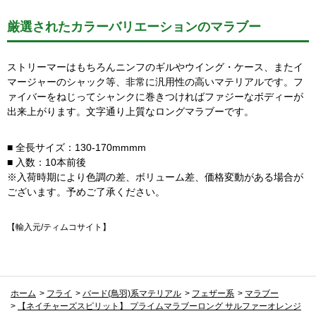
厳選されたカラーバリエーションのマラブー
ストリーマーはもちろんニンフのギルやウイング・ケース、またイ
マージャーのシャック等、非常に汎用性の高いマテリアルです。フ
ァイバーをねじってシャンクに巻きつければファジーなボディーが
出来上がります。文字通り上質なロングマラブーです。
■ 全長サイズ：130-170mmmm
■ 入数：10本前後
※入荷時期により色調の差、ボリューム差、価格変動がある場合が
ございます。予めご了承ください。
【輸入元/ティムコサイト】
ホーム
>
フライ
>
バード(鳥羽)系マテリアル
>
フェザー系
>
マラブー
>
【ネイチャーズスピリット】 プライムマラブーロング サルファーオレンジ