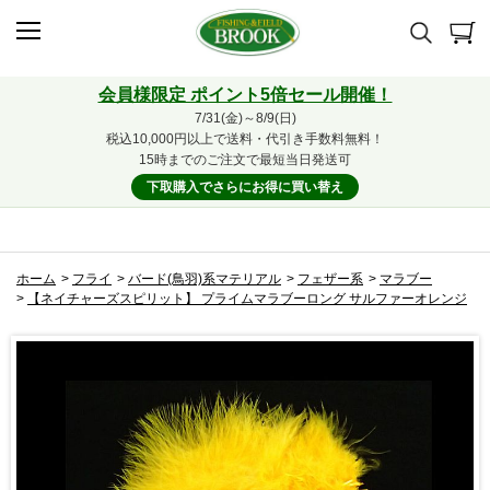
会員様限定 ポイント5倍セール開催！
7/31(金)～8/9(日)
税込10,000円以上で送料・代引き手数料無料！
15時までのご注文で最短当日発送可
下取購入でさらにお得に買い替え
ホーム
>
フライ
>
バード(鳥羽)系マテリアル
>
フェザー系
>
マラブー
>
【ネイチャーズスピリット】 プライムマラブーロング サルファーオレンジ