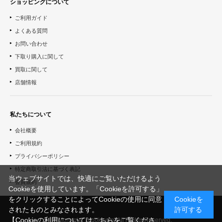
ショッピングについて
ご利用ガイド
よくある質問
お問い合わせ
下取り購入に関して
買取に関して
店舗情報
私たちについて
会社概要
ご利用規約
プライバシーポリシー
特定商取引法に基づく表記
当ウェブサイトでは、快適にご覧いただけるよう
会員規約
Cookieを使用しています。「Cookieを許可する」
をクリックすることによってCookieの使用に同意
Cookieを
されたものとみなされます。
許可する
【Cookieの利用についてはこちらをご覧くださ
© "Morinoie_Brook.com" All Rights Reserved.