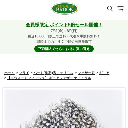
会員様限定 ポイント5倍セール開催！
7/31(金)～8/9(日)
税込10,000円以上で送料・代引き手数料無料！
15時までのご注文で最短当日発送可
下取購入でさらにお得に買い替え
ホーム
>
フライ
>
バード(鳥羽)系マテリアル
>
フェザー系
>
ギニア
>
【スウィートフィッシュ】 ギニアフェザー ナチュラル