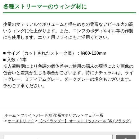
各種ストリーマーのウィング材に
少量のマテリアルでボリュームと揺らめきの豊富なアピール力の高
いウィングに仕上がります。また、ニンフのボディやギル等の作製
にも使用します。エリア用フライにもご活用ください。
■ サイズ（カットされたストーク長）：約80-120mm
■ 入数：1本
※入荷時期により色調の個体差やご使用の端末の環境により画像の
色合いと差異が生じる場合がございます。特にナチュラルは、ライ
トグレー、ミディアムグレー、ダークグレーの場合もございます。
予めご了承ください。
ホーム
>
フライ
>
バード(鳥羽)系マテリアル
>
フェザー系
>
オーストリッチ
>
【ハイランダー】 オーストリッチハール BK (ブラック)