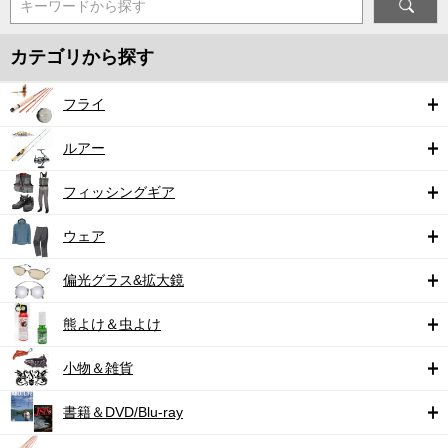
キーワードから探す
カテゴリから探す
フライ
ルアー
フィッシングギア
ウェア
偏光グラス&拡大鏡
熊よけ＆虫よけ
小物＆雑貨
書籍＆DVD/Blu-ray