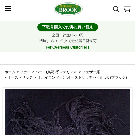
下取り購入でお得に買い替え
全国一律送料770円
15時までのご注文で最短当日発送可
For Overseas Customers
ホーム
>
フライ
>
バード(鳥羽)系マテリアル
>
フェザー系
>
オーストリッチ
>
【ハイランダー】 オーストリッチハール BK (ブラック)