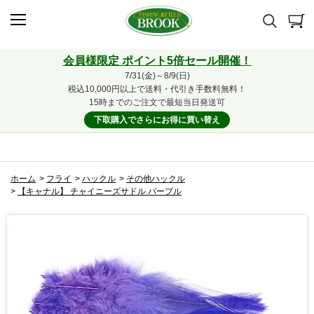
会員様限定 ポイント5倍セール開催！
7/31(金)～8/9(日)
税込10,000円以上で送料・代引き手数料無料！
15時までのご注文で最短当日発送可
下取購入でさらにお得に買い替え
ホーム
>
フライ
>
ハックル
>
その他ハックル
>
【キャナル】 チャイニーズサドル パープル