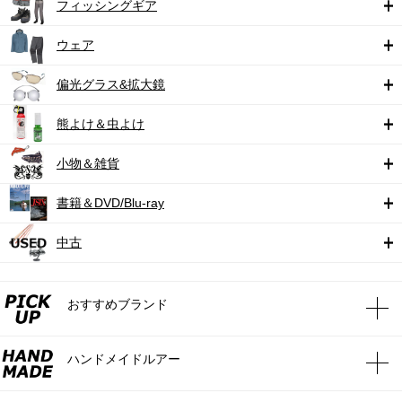
フィッシングギア
ウェア
偏光グラス&拡大鏡
熊よけ＆虫よけ
小物＆雑貨
書籍＆DVD/Blu-ray
中古
おすすめブランド
ハンドメイドルアー