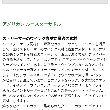
アメリカン ルースターサドル
ストリーマーのウイング素材に最適の素材
ルースターケイプ同様に、豊富なカラー・ヴァリエイションを活用
して、主にストリーマーのウイング素材に最適の素材。サドルの場
合は長くソフトな質感のストークと、密度が濃くて短いファイバー
の特徴を活かして、たとえばレフティ-ズデシーバーやキャンディシ
リーズのウイング、あるいはフラットウイングスタイルなどの主に
ソルトウォーター系ストリーマーのウイングやテイル材に向いてい
ます。また、サドルスキンの後方にはウェヴ状の太く長いハックル
がヒョロっと生えています。このソフトなハックルを大型のウエッ
トフライやディーウイング、スペイフライなどのサーモンフライ、
あるいはイントルーダーなども含めたスチールヘッドパターンのボ
ディハックルにつかうと水中での動きが素晴らしい、うってつけの
素材になります。
鮮やかなパステルカラーに染められたダイド・カラーのヴァリエイ