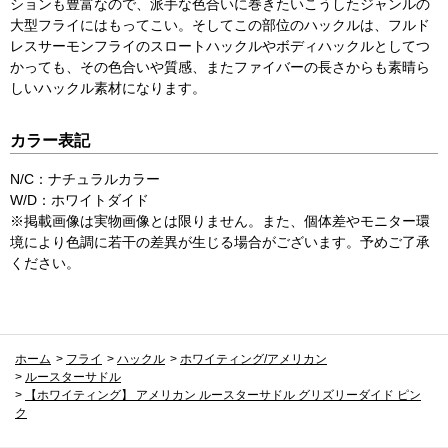
ションも豊富なので、派手な色合いに巻きたいこうしたジャンルの
大型フライにはもってこい。そしてこの部位のハックルは、フルド
レスサーモンフライのスロートハックルやボディハックルとしてつ
かっても、その色合いや質感、またファイバーの長さからも素晴ら
しいハックル素材になります。
カラー表記
N/C：ナチュラルカラー
W/D：ホワイトダイド
※掲載画像は実物画像とは限りません。また、個体差やモニター環
境により色調に若干の差異が生じる場合がございます。予めご了承
ください。
ホーム
>
フライ
>
ハックル
>
ホワイティング/アメリカン
>
ルースターサドル
>
【ホワイティング】 アメリカン ルースターサドル グリズリーダイド ピン
ク