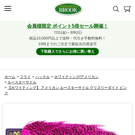
会員様限定 ポイント5倍セール開催！
7/31(金)～8/9(日)
税込10,000円以上で送料・代引き手数料無料！
15時までのご注文で最短当日発送可
下取購入でさらにお得に買い替え
ホーム
>
フライ
>
ハックル
>
ホワイティング/アメリカン
>
ルースターサドル
>
【ホワイティング】 アメリカン ルースターサドル グリズリーダイド ピン
ク