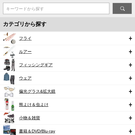
キーワードから探す
カテゴリから探す
フライ
ルアー
フィッシングギア
ウェア
偏光グラス&拡大鏡
熊よけ＆虫よけ
小物＆雑貨
書籍＆DVD/Blu-ray