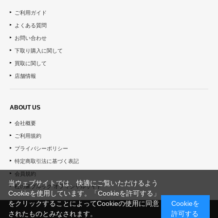
ご利用ガイド
よくある質問
お問い合わせ
下取り購入に関して
買取に関して
店舗情報
ABOUT US
会社概要
ご利用規約
プライバシーポリシー
特定商取引法に基づく表記
会員規約
当ウェブサイトでは、快適にご覧いただけるよう
杜の家ブルック オフィシャルサイト
Cookieを使用しています。「Cookieを許可する」
をクリックすることによってCookieの使用に同意
Cookieを
されたものとみなされます。
許可する