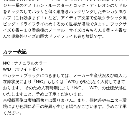
ジャー系のアメリカン・ルースターとコック・デ・レオンのサドル
をミックスしてパラリと薄く縦巻きハックリングしたモンカゲ風ウ
ルフ（これ効きます！）など、アイディア次第で必殺クラシック風
ビッグ・ドライフライのめくるめく世界が堪能できます。フックサ
イズ８番～１０番前後のノーマル・サイズはもちろん６番～４番な
んて規格外サイズの巨大ドライフライも巻き放題です。
カラー表記
N/C：ナチュラルカラー
W/D：ホワイトダイド
※カラー：ブラックにつきましては、メーカー生産状況及び輸入元
在庫状況により「N/C」もしくは「W/D」が区別なく入荷してきて
おります。 そのため入荷時期により「N/C」「W/D」の仕様が混在
いたしますこと、予めご了承くださいませ。
※掲載画像は実物画像とは限りません。また、個体差やモニター環
境により色調に若干の差異が生じる場合がございます。予めご了承
ください。