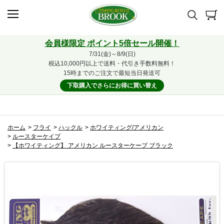
会員様限定 ポイント5倍セール開催！
7/31(金)～8/9(日)
税込10,000円以上で送料・代引き手数料無料！
15時までのご注文で最短当日発送可
下取購入でさらにお得に買い替え
ホーム
>
フライ
>
ハックル
>
ホワイティング/アメリカン
>
ルースターケイプ
>
【ホワイティング】 アメリカン ルースターケープ ブラック