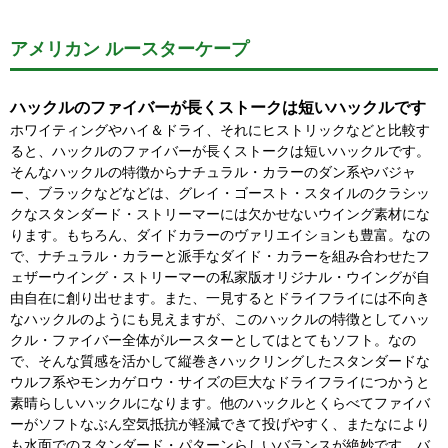
アメリカン ルースターケープ
ハックルのファイバーが長くストークは短いハックルです
ホワイティングやハイ＆ドライ、それにヒストリックなどと比較す
ると、ハックルのファイバーが長くストークは短いハックルです。
そんなハックルの特徴からナチュラル・カラーのダン系やバジャ
ー、ブラックなどなどは、グレイ・ゴースト・スタイルのクラシッ
クなスタンダード・ストリーマーには欠かせないウイング素材にな
ります。もちろん、ダイドカラーのヴァリエイションも豊富。なの
で、ナチュラル・カラーと派手なダイド・カラーを組み合わせたフ
ェザーウイング・ストリーマーの私家版オリジナル・ウイングが自
由自在に創り出せます。また、一見するとドライフライには不向き
なハックルのようにも見えますが、このハックルの特徴としてハッ
クル・ファイバー全体がルースターとしてはとてもソフト。なの
で、そんな質感を活かして縦巻きハックリングしたスタンダードな
ウルフ系やモンカゲロウ・サイズの巨大なドライフライにつかうと
素晴らしいハックルになります。他のハックルとくらべてファイバ
ーがソフトなぶん空気抵抗が軽減できて投げやすく、またなにより
も水面でのスタンダード・パターンらしいバランスが絶妙です。バ