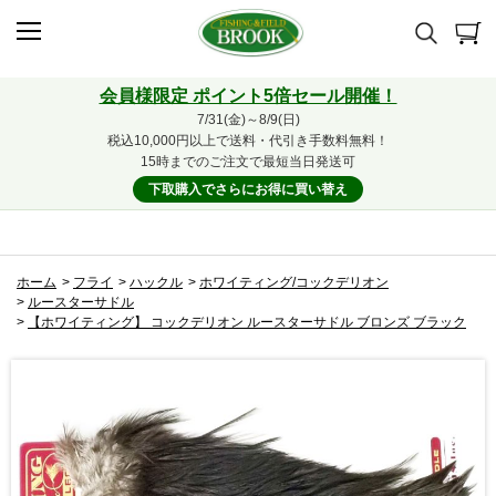
会員様限定 ポイント5倍セール開催！
7/31(金)～8/9(日)
税込10,000円以上で送料・代引き手数料無料！
15時までのご注文で最短当日発送可
下取購入でさらにお得に買い替え
ホーム
>
フライ
>
ハックル
>
ホワイティング/コックデリオン
>
ルースターサドル
>
【ホワイティング】 コックデリオン ルースターサドル ブロンズ ブラック