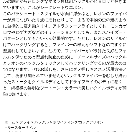
ルの隙間から超ロングなマダラ模様のハックルがヒョロッと突き出
ていますが、これがシークレットウエポン。
このパラシュート・スタイルが水面に浮かぶと、レオンのファイバ
ーが風になびいたり波に揺れたりして、まるで本物の虫の翅のよう
に自律的に震え動きます。アトラクターフライとしても、モンカゲ
ロウやヒゲナガなどのイミテーションとしても、またスパイダー・
パターンとしてもたいへん効果的です。ただし、レオンのサドルだ
けでハックリングすると、ファイバーの根元がソフトなのですぐに
型崩れしてしまいます。なので、ファイバーがバラけた良好なフォ
ルムを保つためと型崩れ防止のために、ノーマルサイズのハックル
とレオンのハックルをミックスしてハックリングするのが最大のコ
ツになります。ぜひお試しを。さらにダメ押しおススメ活用方法と
して、あまり知られていませんがハックルファイバーをむしり終わ
ったストークをクイルボディとしてドライフライのボディに巻く
と、縞模様の鮮明なツートーン・カラーの美しいクイルボディが簡
単に巻けます。
ホーム
>
フライ
>
ハックル
>
ホワイティング/コックデリオン
>
ルースターサドル