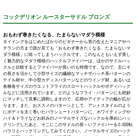
コックデリオン ルースターサドル ブロンズ
おもわず巻きたくなる、たまらないマダラ模様
タイイングをはじめたばかりのビギナーから苔の生えたマニアやベ
テランの方まで誰が見ても「おもわず巻きたくなる、たまらないマ
ダラ模様」に唸ってしまうハックルです。このなんともいえず美し
く魅力的なマダラ模様のハックルファイバーは、ほかのサドルハッ
クルと比較するとファイバーが長いのも特徴です。なので、主にそ
の長さを活かして小型サイズの繊細なマッチザハッチ系パターンの
テイル材や、中小型カディスパターンなどのウイング材、あるいは
各種各サイズのウエットフライのスロートハックルやボディハック
ルなどに活用されています。どのようなフライ・パターンにも絶妙
にマッチして見事に調和しますので、応用やアイディアの幅が広が
ります。また、おススメのパターンとして、アントスタイルのよう
にボディを太く巻いたパラシュートパターンに、ホワイティングや
ハイ＆ドライなどお好みのノーマルサイズなハックルを厚めにハッ
クリングしたあと、そこにこのサドルの長～いファイバーを2-3回転
パラリとハックリングしてみてください。ノーマルサイズのハック