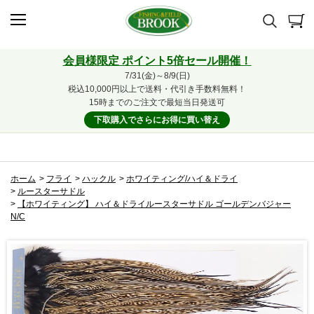
会員様限定 ポイント5倍セール開催！
7/31(金)～8/9(日)
税込10,000円以上で送料・代引き手数料無料！
15時までのご注文で最短当日発送可
下取購入でさらにお得に買い替え
ホーム
>
フライ
>
ハックル
>
ホワイティング/ハイ＆ドライ
>
ルースターサドル
>
【ホワイティング】 ハイ＆ドライルースターサドル ゴールデンバジャー
N/C