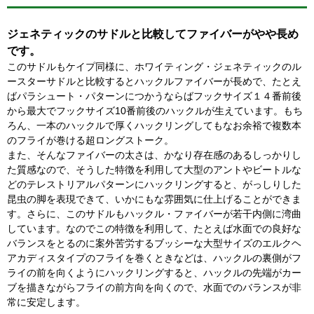
ジェネティックのサドルと比較してファイバーがやや長め
です。
このサドルもケイプ同様に、ホワイティング・ジェネティックのル
ースターサドルと比較するとハックルファイバーが長めで、たとえ
ばパラシュート・パターンにつかうならばフックサイズ１４番前後
から最大でフックサイズ10番前後のハックルが生えています。もち
ろん、一本のハックルで厚くハックリングしてもなお余裕で複数本
のフライが巻ける超ロングストーク。
また、そんなファイバーの太さは、かなり存在感のあるしっかりし
た質感なので、そうした特徴を利用して大型のアントやビートルな
どのテレストリアルパターンにハックリングすると、がっしりした
昆虫の脚を表現できて、いかにもな雰囲気に仕上げることができま
す。さらに、このサドルもハックル・ファイバーが若干内側に湾曲
しています。なのでこの特徴を利用して、たとえば水面での良好な
バランスをとるのに案外苦労するブッシーな大型サイズのエルクヘ
アカディスタイプのフライを巻くときなどは、ハックルの裏側がフ
ライの前を向くようにハックリングすると、ハックルの先端がカー
ブを描きながらフライの前方向を向くので、水面でのバランスが非
常に安定します。