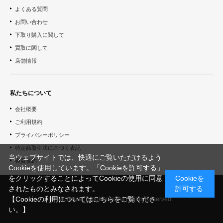
よくある質問
お問い合わせ
下取り購入に関して
買取に関して
店舗情報
私たちについて
会社概要
ご利用規約
プライバシーポリシー
特定商取引法に基づく表記
当ウェブサイトでは、快適にご覧いただけるよう
会員規約
Cookieを使用しています。「Cookieを許可する」
をクリックすることによってCookieの使用に同意
Cookieを
されたものとみなされます。
許可する
【Cookieの利用についてはこちらをご覧くださ
© "Morinoie_Brook.com" All Rights Reserved.
い。】