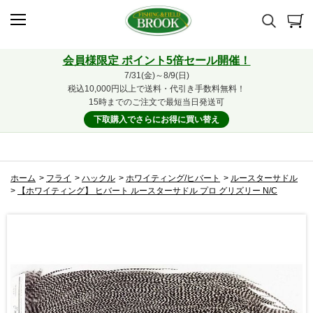
会員様限定 ポイント5倍セール開催！
7/31(金)～8/9(日)
税込10,000円以上で送料・代引き手数料無料！
15時までのご注文で最短当日発送可
下取購入でさらにお得に買い替え
ホーム
>
フライ
>
ハックル
>
ホワイティング/ヒバート
>
ルースターサドル
>
【ホワイティング】 ヒバート ルースターサドル プロ グリズリー N/C