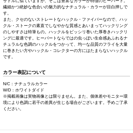
サドルに似ていますが、そこは豊富なカラーが特徴のヒーバート。
繊細かつ絶妙な色合いの魅力的なナチュラル・カラーが目白押しで
す。
また、クセのないストレートなハックル・ファイバーなので、ハッ
クル・ストークの素直でしなやかな質感とあいまってハックリング
のしやすさは特筆もの。ハックルをビッシリ巻いた厚巻きハックリ
ングに最適です。ヒーバートならではの虫っぽい生命感あふれるナ
チュラルな色調のハックルをつかって、均一な品質のフライを大量
に巻きたい方やハックル・コレクターの方にはたまらないハックル
です。
カラー表記について
N/C：ナチュラルカラー
W/D：ホワイトダイド
※掲載画像は実物画像とは限りません。また、個体差やモニター環
境により色調に若干の差異が生じる場合がございます。予めご了承
ください。