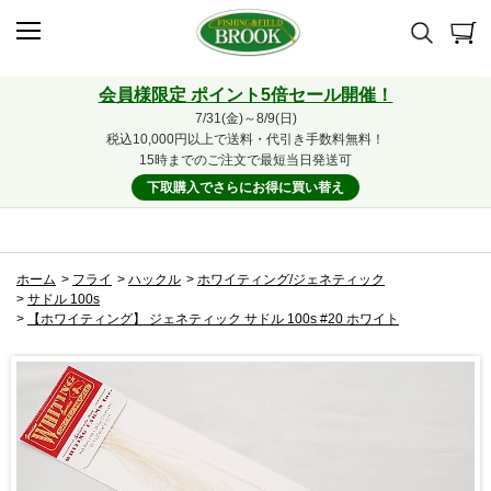
会員様限定 ポイント5倍セール開催！
7/31(金)～8/9(日)
税込10,000円以上で送料・代引き手数料無料！
15時までのご注文で最短当日発送可
下取購入でさらにお得に買い替え
ホーム
>
フライ
>
ハックル
>
ホワイティング/ジェネティック
>
サドル 100s
>
【ホワイティング】 ジェネティック サドル 100s #20 ホワイト