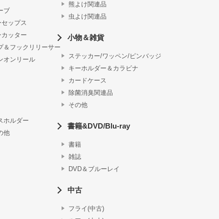
熊よけ関連品
ーブ
虫よけ関連品
ーセップス
ンカッター
小物＆雑貨
プ＆フックリリーサー
ステッカー/ワッペン/ピンバッジ
ンオンリール
キーホルダー＆カラビナ
カードケース
除菌消臭関連品
その他
スホルダー
書籍&DVD/Blu-ray
の他
書籍
雑誌
DVD＆ブルーレイ
中古
フライ(中古)