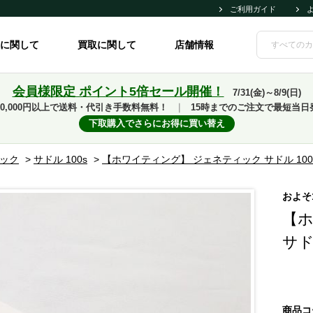
ご利用ガイド
に関して
買取に関して
店舗情報
会員様限定 ポイント5倍セール開催！
7/31(金)～8/9(日)
10,000円以上で送料・代引き手数料無料！
｜
15時までのご注文で最短当日
下取購入でさらにお得に買い替え
ィック
>
サドル 100s
>
【ホワイティング】 ジェネティック サドル 100s
およそ
【ホ
サド
商品コ