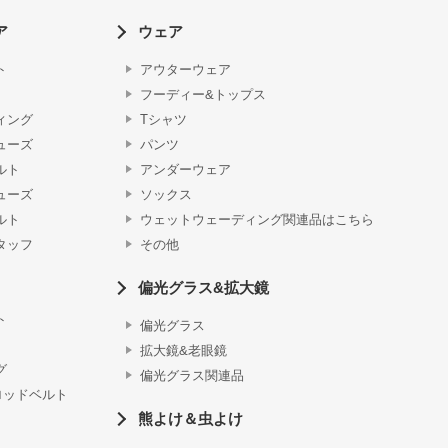
ア
ウェア
ト
アウターウェア
フーディー&トップス
ィング
Tシャツ
ューズ
パンツ
ルト
アンダーウェア
ューズ
ソックス
ルト
ウェットウェーディング関連品はこちら
タッフ
その他
偏光グラス&拡大鏡
ト
偏光グラス
拡大鏡&老眼鏡
グ
偏光グラス関連品
ロッドベルト
熊よけ＆虫よけ