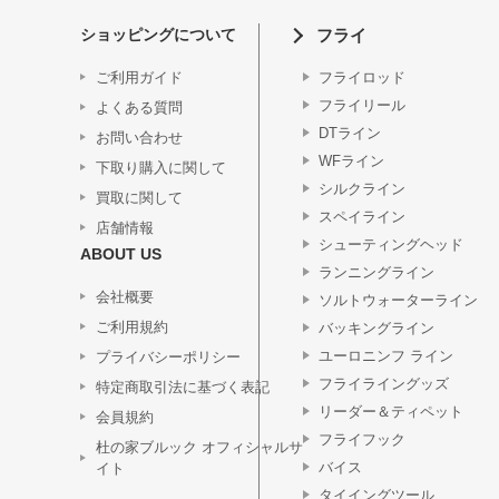
ショッピングについて
フライ
ご利用ガイド
フライロッド
フライリール
よくある質問
DTライン
お問い合わせ
WFライン
下取り購入に関して
シルクライン
買取に関して
スペイライン
店舗情報
シューティングヘッド
ABOUT US
ランニングライン
会社概要
ソルトウォーターライン
ご利用規約
バッキングライン
ユーロニンフ ライン
プライバシーポリシー
フライライングッズ
特定商取引法に基づく表記
リーダー＆ティペット
会員規約
フライフック
杜の家ブルック オフィシャルサ
バイス
イト
タイイングツール