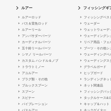
ルアー
フィッシングギ
ルアーロッド
フィッシングベス
バス＆雷魚ロッド
ウェーダー
ルアーリール
ウェットウェーデ
アンバサダーパーツ
ウェーディングシ
カーディナルパーツ
リペア用品・フェ
五十鈴リールパーツ
ブーツ・その他シ
シマノ リールパーツ
ウェーディングベ
カスタム ハンドル＆ノブ
ウェーディングス
トラウトミノー
グラベルガード
アユルアー
ヒップガード
プラグ類・その他
ランディングネッ
ブルックスプーン
ネット関連品
スプーン
フィッシングバッ
スピナー
タックルケース&
バイブレーション
キャップ＆ハット
バスルアー
ネックゲイター