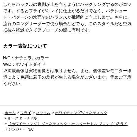
したらハックルの裏側が上を向くようにハックリングするのがコツ
です。するとフライがキレイに仕上がるだけでなく、パラシュー
ト・パターンの水面でのバランスが飛躍的に向上します。さらに、
流行のロングリーダーで使う場合などでも、このスタイルだと空気
抵抗を軽減できてアプローチの際に有利です。
カラー表記について
N/C：ナチュラルカラー
W/D：ホワイトダイド
※掲載画像は実物画像とは限りません。また、個体差やモニター環
境により色調に若干の差異が生じる場合がございます。予めご了承
ください。
ホーム
>
フライ
>
ハックル
>
ホワイティング/ジェネティック
>
ルースターサドル
>
【ホワイティング】 ジェネティック ルースターサドル ブロンズ 1/2 ライ
トジンジャー N/C