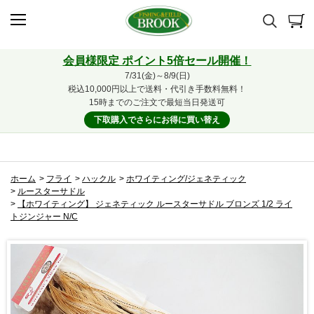
会員様限定 ポイント5倍セール開催！
7/31(金)～8/9(日)
税込10,000円以上で送料・代引き手数料無料！
15時までのご注文で最短当日発送可
下取購入でさらにお得に買い替え
ホーム
>
フライ
>
ハックル
>
ホワイティング/ジェネティック
>
ルースターサドル
>
【ホワイティング】 ジェネティック ルースターサドル ブロンズ 1/2 ライ
トジンジャー N/C