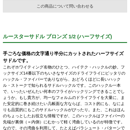
この商品について問い合わせる
ルースターサドル ブロンズ 1/2 (ハーフサイズ)
手ごろな価格の文字通り半分にカットされたハーフサイズ
サドルです。
これぞホワイティング名物のひとつ、ハイテク・ハックルの妙。フ
ックサイズ14番以下のちいさなサイズのドライフライにピッタリの
ハックル・ファイバーでありながら、おどろくほどに長いハック
ル・ストークで知られるサドルハックルです。このハックル一本
で、いったいぜんたい何本のフライがハックリングできることでし
ょうか。もし貴方が、均一なフォルムのドライフライを大量に、ま
た安定的に巻き続けたい几帳面な方ならば、コスト的にも、なによ
りも品質的にもこのサドルハックルがぴったり。また、これはほん
のちょっとしたお役立ち情報ですが、このハックルはファイバーの
先端が裏側（＝内側）にむかって軽く湾曲しているのが特徴です。
なので、その湾曲を利用して、たとえばパラシュート・パターンで