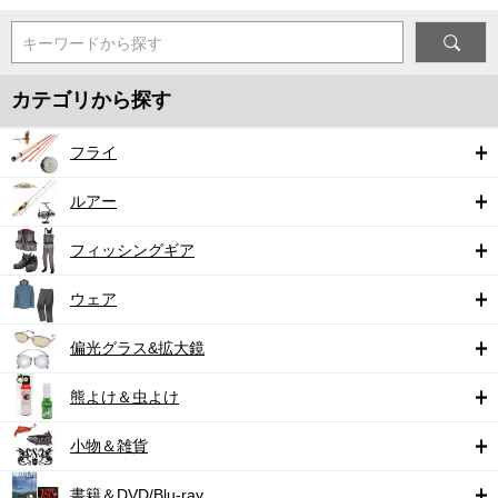
キーワードから探す
カテゴリから探す
フライ
ルアー
フィッシングギア
ウェア
偏光グラス&拡大鏡
熊よけ＆虫よけ
小物＆雑貨
書籍＆DVD/Blu-ray