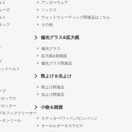
ルト
アンダーウェア
ューズ
ソックス
ルト
ウェットウェーディング関連品はこちら
タッフ
その他
偏光グラス&拡大鏡
ト
偏光グラス
拡大鏡&老眼鏡
グ
偏光グラス関連品
ロッドベルト
熊よけ＆虫よけ
熊よけ関連品
ーブ
虫よけ関連品
ーセップス
ンカッター
小物＆雑貨
プ＆フックリリーサー
ステッカー/ワッペン/ピンバッジ
ンオンリール
キーホルダー＆カラビナ