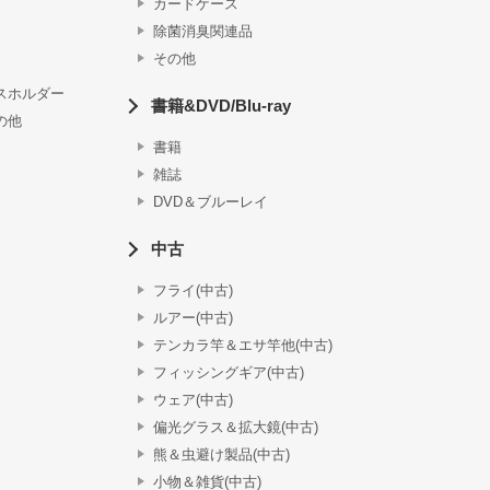
カードケース
除菌消臭関連品
その他
スホルダー
書籍&DVD/Blu-ray
の他
書籍
雑誌
DVD＆ブルーレイ
中古
フライ(中古)
ルアー(中古)
テンカラ竿＆エサ竿他(中古)
フィッシングギア(中古)
ウェア(中古)
偏光グラス＆拡大鏡(中古)
熊＆虫避け製品(中古)
小物＆雑貨(中古)