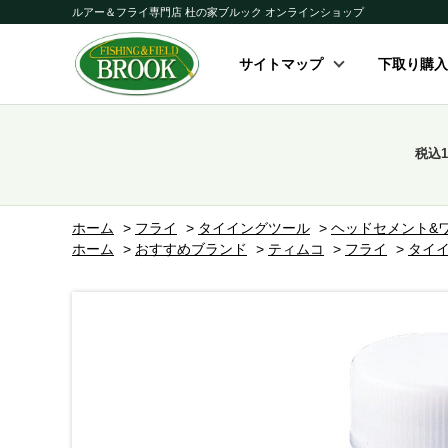
ルアー＆フライ専門店 杜の家ブルック オンラインショップ
サイトマップ
下取り購入
税込
ホーム
>
フライ
>
タイイングツール
>
ヘッドセメント&
ホーム
>
おすすめブランド
>
ティムコ
>
フライ
>
タイ