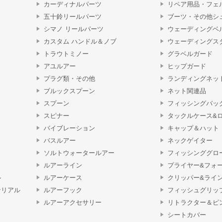
カーディナルパーツ
リペア用品・フェ
五十鈴リールパーツ
ブーツ・その他シ
シマノ リールパーツ
ウェーディングベ
カスタム ハンドル＆ノブ
ウェーディングス
トラウトミノー
グラベルガード
アユルアー
ヒップガード
プラグ類・その他
ランディングネッ
ブルックスプーン
ネット関連品
スプーン
フィッシングバッ
スピナー
タックルケース&
バイブレーション
キャップ＆ハット
バスルアー
ネックゲイター
ソルトウォータールアー
フィッシンググロ
ルアーライン
プライヤー&フォ
ル
ルアーケース
クリッパー&ライ
テリアル
ルアーフック
フィッシュグリッ
ルアーアクセサリー
リトラクター＆ピ
シートカバー