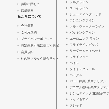
シルクライン
買取に関して
スペイライン
店舗情報
シューティングヘッド
私たちについて
ランニングライン
会社概要
ソルトウォーターライン
ご利用規約
バッキングライン
ユーロニンフ ライン
プライバシーポリシー
フライライングッズ
特定商取引法に基づく表記
リーダー＆ティペット
会員規約
フライフック
杜の家ブルック総合サイト
バイス
タイイングツール
ハックル
バード(鳥羽)系マテリアル
アニマル(獣毛)系マテリア
シンセティック(化繊)系マ
ヘッド＆アイ
スレッド