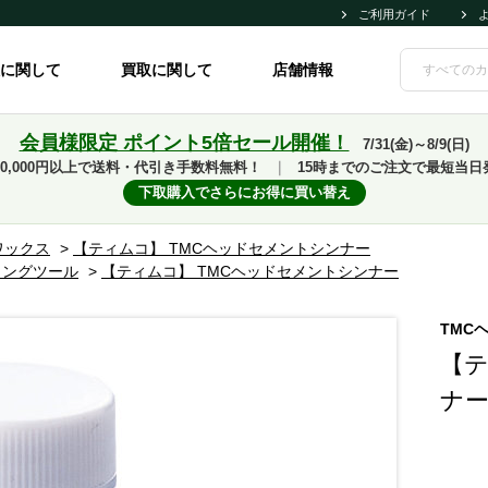
ご利用ガイド
に関して
買取に関して
店舗情報
会員様限定 ポイント5倍セール開催！
7/31(金)～8/9(日)
10,000円以上で送料・代引き手数料無料！
｜
15時までのご注文で最短当日
下取購入でさらにお得に買い替え
ワックス
>
【ティムコ】 TMCヘッドセメントシンナー
イングツール
>
【ティムコ】 TMCヘッドセメントシンナー
TMC
【テ
ナ