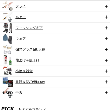
フライ
ルアー
フィッシングギア
ウェア
偏光グラス&拡大鏡
熊よけ＆虫よけ
小物＆雑貨
書籍＆DVD/Blu-ray
中古
おすすめブランド