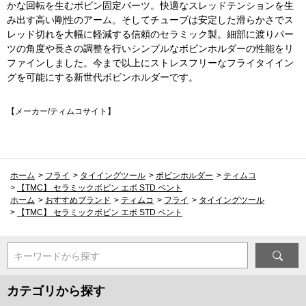
かな回転を生むボビン固定パーツ。快適なスレッドテンションを生
み出す高い剛性のアーム。そしてチューブは安定した滑らかさでス
レッド切れを大幅に軽減する信頼のセラミック製。細部に渡りパー
ツの角度や長さの調整を行いシンプルなボビンホルダーの性能をリ
ファインしました。今まで以上にストレスフリーなフライタイイン
グを可能にする新世代ボビンホルダーです。
【メーカー/ティムコサイト】
ホーム
>
フライ
>
タイイングツール
>
ボビンホルダー
>
ティムコ
>
【TMC】 セラミックボビン エボ STD ベント
ホーム
>
おすすめブランド
>
ティムコ
>
フライ
>
タイイングツール
>
【TMC】 セラミックボビン エボ STD ベント
キーワードから探す
カテゴリから探す