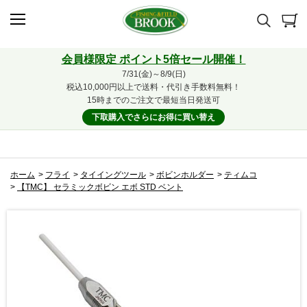
会員様限定 ポイント5倍セール開催！
7/31(金)～8/9(日)
税込10,000円以上で送料・代引き手数料無料！
15時までのご注文で最短当日発送可
下取購入でさらにお得に買い替え
ホーム
>
フライ
>
タイイングツール
>
ボビンホルダー
>
ティムコ
>
【TMC】 セラミックボビン エボ STD ベント