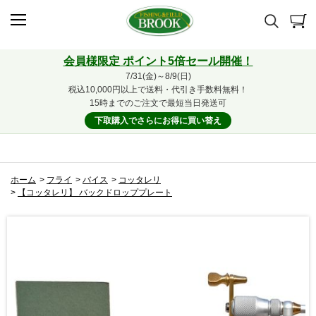
会員様限定 ポイント5倍セール開催！
7/31(金)～8/9(日)
税込10,000円以上で送料・代引き手数料無料！
15時までのご注文で最短当日発送可
下取購入でさらにお得に買い替え
ホーム
>
フライ
>
バイス
>
コッタレリ
>
【コッタレリ】 バックドロッププレート