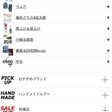
ウェア
偏光グラス&拡大鏡
熊よけ＆虫よけ
小物＆雑貨
書籍＆DVD/Blu-ray
中古
おすすめブランド
ハンドメイドルアー
特価品