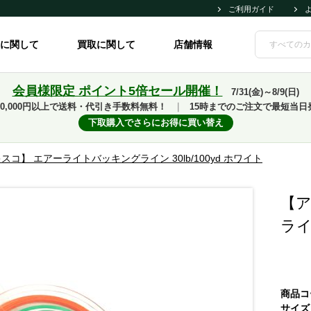
ご利用ガイド
に関して
買取に関して
店舗情報
会員様限定 ポイント5倍セール開催！
7/31(金)～8/9(日)
10,000円以上で送料・代引き手数料無料！
｜
15時までのご注文で最短当日
下取購入でさらにお得に買い替え
スコ】 エアーライトバッキングライン 30lb/100yd ホワイト
【ア
ライ
商品コ
サイズ