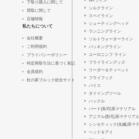
WFライン
下取り購入に関して
シルクライン
買取に関して
スペイライン
店舗情報
シューティングヘッド
私たちについて
ランニングライン
会社概要
ソルトウォーターライン
ご利用規約
バッキングライン
ユーロニンフ ライン
プライバシーポリシー
フライライングッズ
特定商取引法に基づく表記
リーダー＆ティペット
会員規約
フライフック
杜の家ブルック総合サイト
バイス
タイイングツール
ハックル
バード(鳥羽)系マテリアル
アニマル(獣毛)系マテリア
シンセティック(化繊)系マ
ヘッド＆アイ