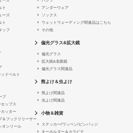
ューズ
パンツ
ルト
アンダーウェア
ューズ
ソックス
ルト
ウェットウェーディング関連品はこちら
タッフ
その他
偏光グラス&拡大鏡
ト
偏光グラス
拡大鏡&老眼鏡
グ
偏光グラス関連品
ロッドベルト
熊よけ＆虫よけ
熊よけ関連品
ーブ
虫よけ関連品
ーセップス
ンカッター
小物＆雑貨
プ＆フックリリーサー
ステッカー/ワッペン/ピンバッジ
ンオンリール
キーホルダー＆カラビナ