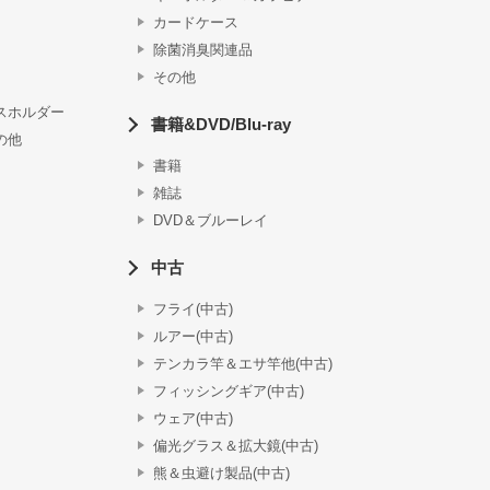
カードケース
除菌消臭関連品
その他
スホルダー
書籍&DVD/Blu-ray
の他
書籍
雑誌
DVD＆ブルーレイ
中古
フライ(中古)
ルアー(中古)
テンカラ竿＆エサ竿他(中古)
フィッシングギア(中古)
ウェア(中古)
偏光グラス＆拡大鏡(中古)
熊＆虫避け製品(中古)