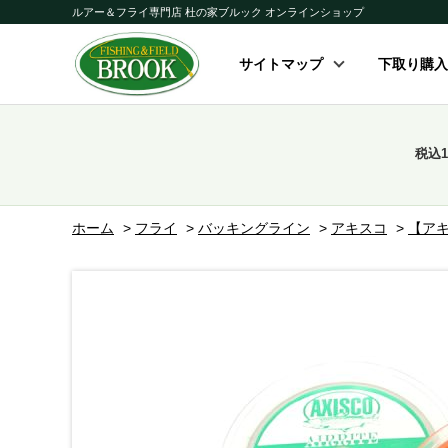
ルアー＆フライ専門店 杜の家ブルック オンラインショップ
サイトマップ
下取り購入
税込
ホーム
>
フライ
>
バッキングライン
>
アキスコ
>
【アキ