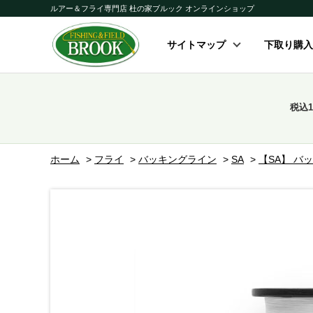
ルアー＆フライ専門店 杜の家ブルック オンラインショップ
サイトマップ
下取り購入
税込
ホーム
>
フライ
>
バッキングライン
>
SA
>
【SA】 バッ