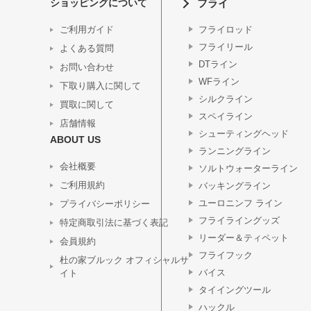
ショッピングについて
フライ
ご利用ガイド
フライロッド
フライリール
よくある質問
DTライン
お問い合わせ
WFライン
下取り購入に関して
シルクライン
買取に関して
スペイライン
店舗情報
シューティングヘッド
ABOUT US
ランニングライン
会社概要
ソルトウォーターライン
ご利用規約
バッキングライン
ユーロニンフ ライン
プライバシーポリシー
フライライングッズ
特定商取引法に基づく表記
リーダー＆ティペット
会員規約
フライフック
杜の家ブルック オフィシャルサ
バイス
イト
タイイングツール
ハックル