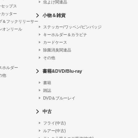
虫よけ関連品
ーセップス
ンカッター
小物＆雑貨
プ＆フックリリーサー
ステッカー/ワッペン/ピンバッジ
ンオンリール
キーホルダー＆カラビナ
カードケース
除菌消臭関連品
その他
スホルダー
書籍&DVD/Blu-ray
の他
書籍
雑誌
DVD＆ブルーレイ
中古
フライ(中古)
ルアー(中古)