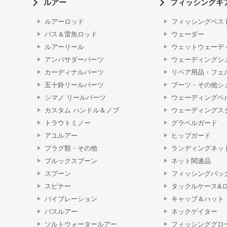
ルアー
フィッシングギ
ルアーロッド
フィッシングベス
バス＆雷魚ロッド
ウェーダー
ルアーリール
ウェットウェーデ
アンバサダーパーツ
ウェーディングシ
カーディナルパーツ
リペア用品・フェ
五十鈴リールパーツ
ブーツ・その他シ
シマノ リールパーツ
ウェーディングベ
カスタム ハンドル＆ノブ
ウェーディングス
トラウトミノー
グラベルガード
アユルアー
ヒップガード
プラグ類・その他
ランディングネッ
ブルックスプーン
ネット関連品
スプーン
フィッシングバッ
スピナー
タックルケース&
バイブレーション
キャップ＆ハット
バスルアー
ネックゲイター
ソルトウォータールアー
フィッシンググロ