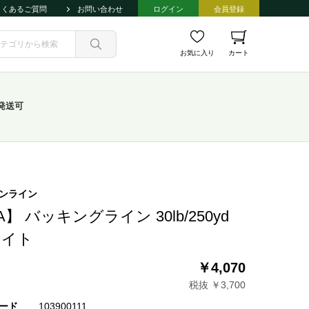
よくあるご質問
お問い合わせ
ログイン
会員登録
お気に入り
カート
発送可
ンライン
A】 バッキングライン 30lb/250yd
ワイト
￥4,070
税抜 ￥3,700
ード
103900111