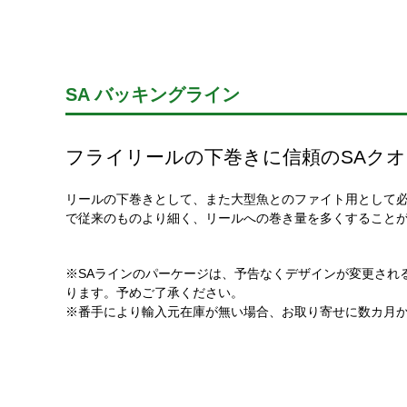
SA バッキングライン
フライリールの下巻きに信頼のSAク
リールの下巻きとして、また大型魚とのファイト用として
で従来のものより細く、リールへの巻き量を多くすることができ
※SAラインのパーケージは、予告なくデザインが変更され
ります。予めご了承ください。
※番手により輸入元在庫が無い場合、お取り寄せに数カ月