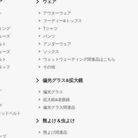
ア
ウェア
ト
アウターウェア
フーディー&トップス
ィング
Tシャツ
ューズ
パンツ
ルト
アンダーウェア
ューズ
ソックス
ルト
ウェットウェーディング関連品はこちら
タッフ
その他
偏光グラス&拡大鏡
ト
偏光グラス
拡大鏡&老眼鏡
グ
偏光グラス関連品
ロッドベルト
熊よけ＆虫よけ
熊よけ関連品
ーブ