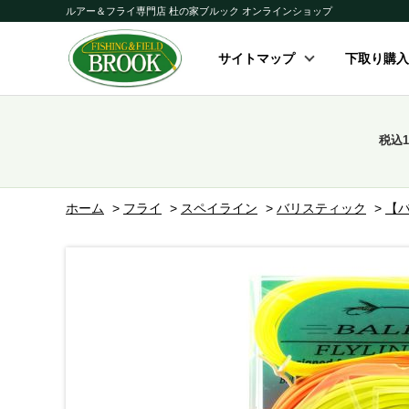
ルアー＆フライ専門店 杜の家ブルック オンラインショップ
サイトマップ
下取り購入
税込
ホーム
>
フライ
>
スペイライン
>
バリスティック
>
【バ