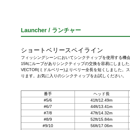
Launcher / ランチャー
ショートベリースペイライン
フィッシングシーンにおいてシンクティップを使用する機
15ftにループがありシンクティップの交換を容易にしまし
VECTOR(ミドルベリー)よりベリー全長を短くしました
ります。お気に入りのシンクティップをお試しください。
番手
ヘッド長
#5/6
41ft/12.49m
#6/7
44ft/13.41m
#7/8
47ft/14.32m
#8/9
52ft/15.84m
#9/10
56ft/17.06m