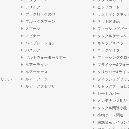
アユルアー
ヒップガード
プラグ類・その他
ランディングネッ
ブルックスプーン
ネット関連品
スプーン
フィッシングバッ
スピナー
タックルケース&
バイブレーション
キャップ＆ハット
バスルアー
ネックゲイター
ソルトウォータールアー
フィッシンググロ
ルアーライン
プライヤー&フォ
ル
ルアーケース
クリッパー&ライ
テリアル
ルアーフック
フィッシュグリッ
ルアーアクセサリー
リトラクター＆ピ
シートカバー
メンテナンス用品
タックル関連小物
小物ケース関連
遊漁証＆ライセン