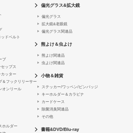
偏光グラス&拡大鏡
ト
偏光グラス
拡大鏡&老眼鏡
グ
偏光グラス関連品
ロッドベルト
熊よけ＆虫よけ
熊よけ関連品
ーブ
虫よけ関連品
ーセップス
ンカッター
小物＆雑貨
プ＆フックリリーサー
ステッカー/ワッペン/ピンバッジ
ンオンリール
キーホルダー＆カラビナ
カードケース
除菌消臭関連品
その他
スホルダー
書籍&DVD/Blu-ray