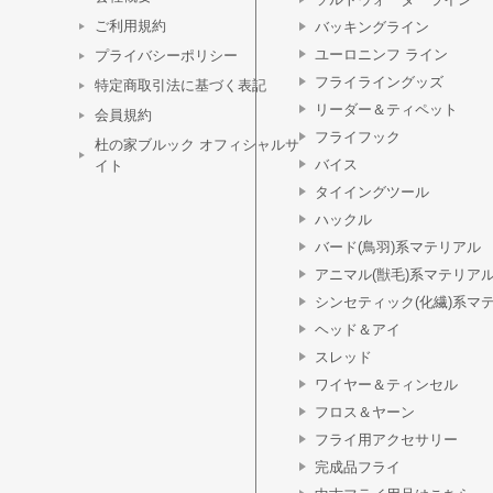
ご利用規約
バッキングライン
ユーロニンフ ライン
プライバシーポリシー
フライライングッズ
特定商取引法に基づく表記
リーダー＆ティペット
会員規約
フライフック
杜の家ブルック オフィシャルサ
バイス
イト
タイイングツール
ハックル
バード(鳥羽)系マテリアル
アニマル(獣毛)系マテリア
シンセティック(化繊)系マ
ヘッド＆アイ
スレッド
ワイヤー＆ティンセル
フロス＆ヤーン
フライ用アクセサリー
完成品フライ