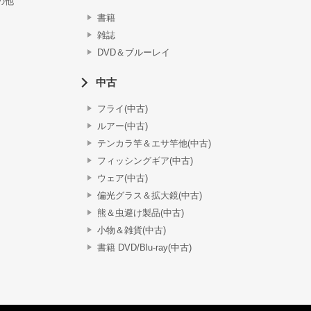
の他
書籍
雑誌
DVD＆ブルーレイ
中古
フライ(中古)
ルアー(中古)
テンカラ竿＆エサ竿他(中古)
フィッシングギア(中古)
ウェア(中古)
偏光グラス＆拡大鏡(中古)
熊＆虫避け製品(中古)
小物＆雑貨(中古)
書籍 DVD/Blu-ray(中古)