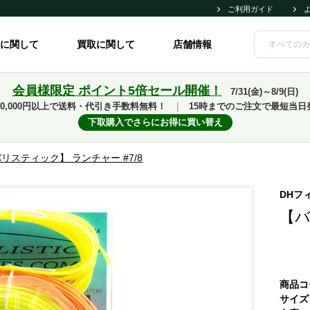
ご利用ガイド
に関して
買取に関して
店舗情報
会員様限定 ポイント5倍セール開催！
7/31(金)～8/9(日)
10,000円以上で送料・代引き手数料無料！
｜
15時までのご注文で最短当日
下取購入でさらにお得に買い替え
リスティック】 ランチャー #7/8
DHフ
【バ
商品コ
サイズ