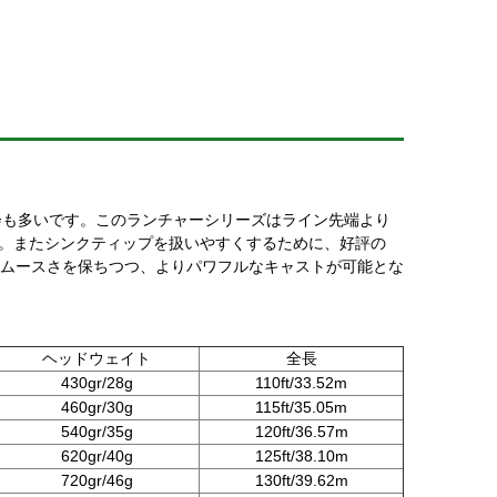
会も多いです。このランチャーシリーズはライン先端より
た。またシンクティップを扱いやすくするために、好評の
。スムースさを保ちつつ、よりパワフルなキャストが可能とな
ヘッドウェイト
全長
430gr/28g
110ft/33.52m
460gr/30g
115ft/35.05m
540gr/35g
120ft/36.57m
620gr/40g
125ft/38.10m
720gr/46g
130ft/39.62m