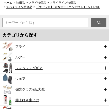
ホーム
>
特価品
>
フライ特価品
>
フライライン特価品
>
スペイライン特価品
>
【エアフロ】 スカジットコンパクト F.I.S.T 660G
キーワードから探す
カテゴリから探す
フライ
ルアー
フィッシングギア
ウェア
偏光グラス&拡大鏡
熊よけ＆虫よけ