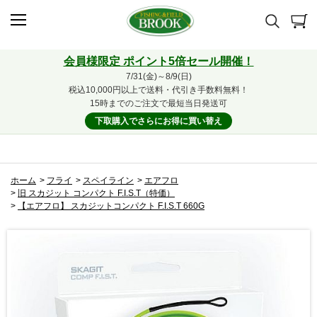
会員様限定 ポイント5倍セール開催！
7/31(金)～8/9(日)
税込10,000円以上で送料・代引き手数料無料！
15時までのご注文で最短当日発送可
下取購入でさらにお得に買い替え
ホーム
>
フライ
>
スペイライン
>
エアフロ
>
旧 スカジット コンパクト F.I.S.T（特価）
>
【エアフロ】 スカジットコンパクト F.I.S.T 660G