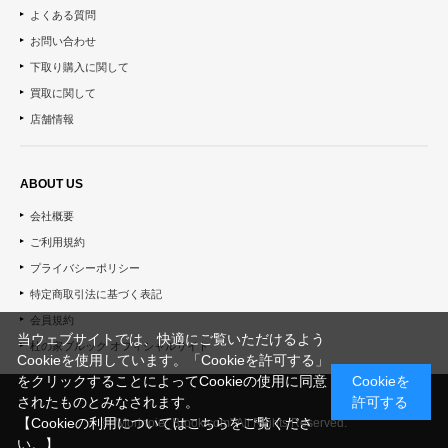
よくある質問
お問い合わせ
下取り購入に関して
買取に関して
店舗情報
ABOUT US
会社概要
ご利用規約
プライバシーポリシー
特定商取引法に基づく表記
会員規約
当ウェブサイトでは、快適にご覧いただけるよう
杜の家ブルック オフィシャルサイト
Cookieを使用しています。「Cookieを許可する」
をクリックすることによってCookieの使用に同意
Cookieを
されたものとみなされます。
許可する
【Cookieの利用についてはこちらをご覧くださ
© "Morinoie_Brook.com" All Rights Reserved.
い。】