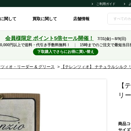
ご利用ガイド
に関して
買取に関して
店舗情報
会員様限定 ポイント5倍セール開催！
7/31(金)～8/9(日)
10,000円以上で送料・代引き手数料無料！
｜
15時までのご注文で最短当日
下取購入でさらにお得に買い替え
ツィオ・リーダー & グリース
>
【テレンツィオ】 ナチュラルシルク リ
【テ
リー
商品コ
サイズ