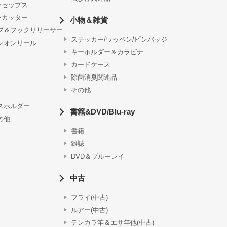
ーセップス
ンカッター
小物＆雑貨
プ＆フックリリーサー
ステッカー/ワッペン/ピンバッジ
ンオンリール
キーホルダー＆カラビナ
カードケース
除菌消臭関連品
その他
スホルダー
書籍&DVD/Blu-ray
の他
書籍
雑誌
DVD＆ブルーレイ
中古
フライ(中古)
ルアー(中古)
テンカラ竿＆エサ竿他(中古)