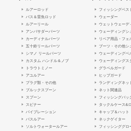
ルアーロッド
フィッシングベス
バス＆雷魚ロッド
ウェーダー
ルアーリール
ウェットウェーデ
アンバサダーパーツ
ウェーディングシ
カーディナルパーツ
リペア用品・フェ
五十鈴リールパーツ
ブーツ・その他シ
シマノ リールパーツ
ウェーディングベ
カスタム ハンドル＆ノブ
ウェーディングス
トラウトミノー
グラベルガード
アユルアー
ヒップガード
プラグ類・その他
ランディングネッ
ブルックスプーン
ネット関連品
スプーン
フィッシングバッ
スピナー
タックルケース&
バイブレーション
キャップ＆ハット
バスルアー
ネックゲイター
ソルトウォータールアー
フィッシンググロ