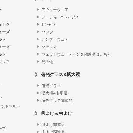
ト
アウターウェア
フーディー&トップス
ィング
Tシャツ
ューズ
パンツ
ルト
アンダーウェア
ューズ
ソックス
ルト
ウェットウェーディング関連品はこちら
タッフ
その他
偏光グラス&拡大鏡
ト
偏光グラス
拡大鏡&老眼鏡
グ
偏光グラス関連品
ロッドベルト
熊よけ＆虫よけ
熊よけ関連品
ーブ
虫よけ関連品