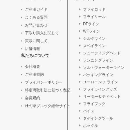
ご利用ガイド
フライロッド
フライリール
よくある質問
DTライン
お問い合わせ
WFライン
下取り購入に関して
シルクライン
買取に関して
スペイライン
店舗情報
シューティングヘッド
私たちについて
ランニングライン
会社概要
ソルトウォーターライン
ご利用規約
バッキングライン
ユーロニンフ ライン
プライバシーポリシー
フライライングッズ
特定商取引法に基づく表記
リーダー＆ティペット
会員規約
フライフック
杜の家ブルック総合サイト
バイス
タイイングツール
ハックル