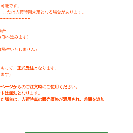
け可能です。
、または入荷時期未定となる場合があります。
--------------------
場合
（③へ進みます）
は発生いたしません）
をもって、
正式受注
となります。
います）
済ページからのご注文時にご使用ください。
ントは無効となります。
じた場合は、入荷時点の販売価格が適用され、差額を追加