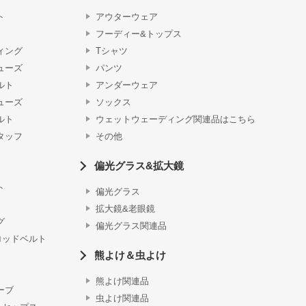
ト
アウターウェア
フーディー&トップス
ィング
Tシャツ
ューズ
パンツ
ルト
アンダーウェア
ューズ
ソックス
ルト
ウェットウェーディング関連品はこちら
タッフ
その他
偏光グラス&拡大鏡
ト
偏光グラス
拡大鏡&老眼鏡
グ
偏光グラス関連品
ロッドベルト
熊よけ＆虫よけ
熊よけ関連品
ーブ
虫よけ関連品