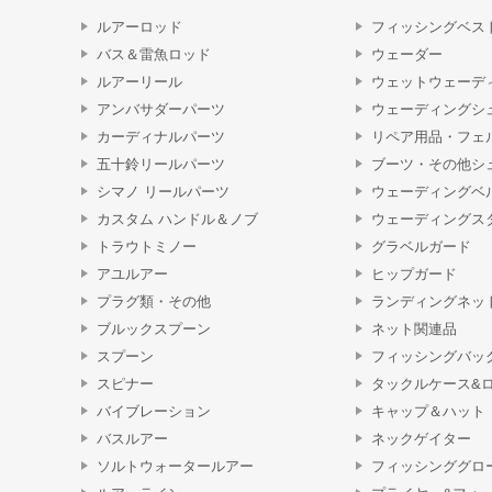
ルアーロッド
フィッシングベス
バス＆雷魚ロッド
ウェーダー
ルアーリール
ウェットウェーデ
アンバサダーパーツ
ウェーディングシ
カーディナルパーツ
リペア用品・フェ
五十鈴リールパーツ
ブーツ・その他シ
シマノ リールパーツ
ウェーディングベ
カスタム ハンドル＆ノブ
ウェーディングス
トラウトミノー
グラベルガード
アユルアー
ヒップガード
プラグ類・その他
ランディングネッ
ブルックスプーン
ネット関連品
スプーン
フィッシングバッ
スピナー
タックルケース&
バイブレーション
キャップ＆ハット
バスルアー
ネックゲイター
ソルトウォータールアー
フィッシンググロ