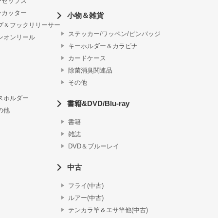
ーセップス
ンカッター
小物＆雑貨
プ＆フックリリーサー
ステッカー/ワッペン/ピンバッジ
ンオンリール
キーホルダー＆カラビナ
カードケース
除菌消臭関連品
その他
スホルダー
書籍&DVD/Blu-ray
の他
書籍
雑誌
DVD＆ブルーレイ
中古
フライ(中古)
ルアー(中古)
テンカラ竿＆エサ竿他(中古)