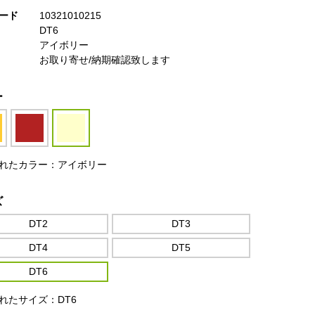
ード
10321010215
DT6
アイボリー
お取り寄せ/納期確認致します
ー
れたカラー：アイボリー
ズ
DT2
DT3
DT4
DT5
DT6
れたサイズ：DT6