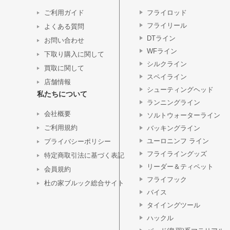
ご利用ガイド
フライロッド
フライリール
よくある質問
DTライン
お問い合わせ
WFライン
下取り購入に関して
シルクライン
買取に関して
スペイライン
店舗情報
シューティングヘッド
私たちについて
ランニングライン
会社概要
ソルトウォーターライン
ご利用規約
バッキングライン
ユーロニンフ ライン
プライバシーポリシー
フライライングッズ
特定商取引法に基づく表記
リーダー＆ティペット
会員規約
フライフック
杜の家ブルック総合サイト
バイス
タイイングツール
ハックル