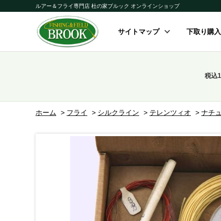
ルアー＆フライ専門店 杜の家ブルック オンラインショップ
サイトマップ
下取り購入
税込
ホーム
>
フライ
>
シルクライン
>
テレンツィオ
>
ナチ