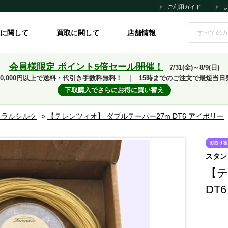
ご利用ガイド
に関して
買取に関して
店舗情報
会員様限定 ポイント5倍セール開催！
7/31(金)～8/9(日)
10,000円以上で送料・代引き手数料無料！
｜
15時までのご注文で最短当日
下取購入でさらにお得に買い替え
ュラルシルク
>
【テレンツィオ】 ダブルテーパー27m DT6 アイボリー
スタン
【テ
DT