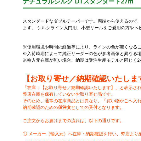
ナチュラルシルク DTスタンダード27m
スタンダードなダブルテーパーです。両端から使えるので
ます。 シルクライン入門用、小型リールをご愛用の方やヘ
※使用環境や時間の経過等により、ラインの色が濃くなる
※入荷時期によって純正リーダーの色が参考画像と異なる
※輸入元在庫が無い場合、納期は受注生産モデルと同じく2
【お取り寄せ／納期確認いたしま
「在庫：【お取り寄せ／納期確認いたします】」と表示さ
弊店在庫を保有していないお取り寄せ品です。
そのため、通常の在庫商品とは異なり、「買い物かごへ入
納期確認のための
仮注文
としての受付となります。
ご注文からお届けまでの流れは、以下の通りです。
① メーカー（輸入元）へ在庫・納期確認を行い、弊店より
-------------------------------------------------------------------------